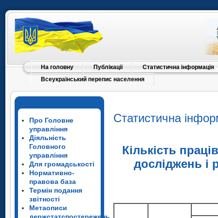
На головну
Публікації
Статистична інформація
Всеукраїнський перепис населення
Статистична інфор
Про Головне
управління
Діяльність
Головного
Кількість праці
управління
досліджень і 
Для громадськості
Нормативно-
правова база
Термін подання
звітності
Метаописи
держстатспостережень