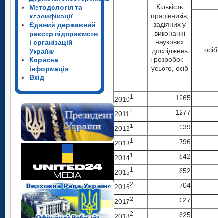
Кількість
Методологія та
працівників,
класифікації
задіяних у
Єдиний державний
виконанні
реєстр підприємств
наукових
і організацій
осіб
досліджень
України
і розробок –
Корисна
усього, осіб
інформація
Вхід
1
1265
2010
1
1277
2011
1
939
2012
1
796
2013
1
842
2014
1
652
2015
2
704
2016
2
627
2017
2
625
2018