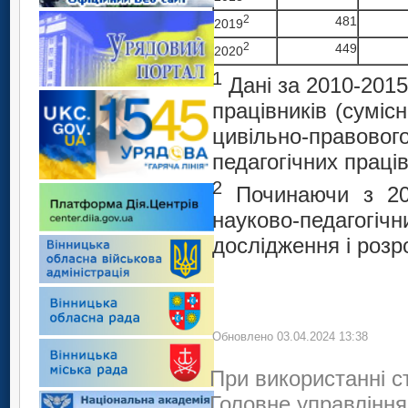
2
481
2019
2
449
2020
1
Дані за 2010-2015
працівників (суміс
цивільно-правов
педагогічних праців
2
Починаючи з 201
науково-педагогічн
дослідження і розр
Обновлено 03.04.2024 13:38
При використанні с
Головне управління