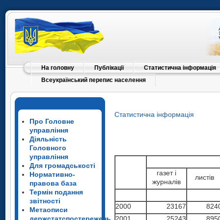
На головну
Публікації
Статистична інформація
Всеукраїнський перепис населення
Статистична інформація
Про Головне
управління
Діяльність
Головного
управління
Для громадськості
газет і
Нормативно-
листів
журналів
правова база
Термін подання
звітності
2000
23167
824
Метаописи
держстатспостережень
2001
25243
895