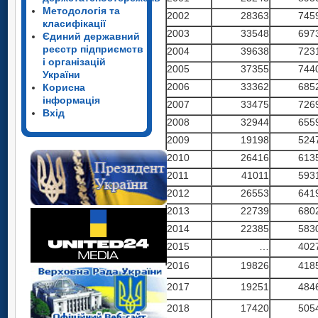
Методологія та
2002
28363
745
класифікації
2003
33548
697
Єдиний державний
реєстр підприємств
2004
39638
723
і організацій
2005
37355
744
України
2006
33362
685
Корисна
інформація
2007
33475
726
Вхід
2008
32944
655
2009
19198
524
2010
26416
613
2011
41011
593
2012
26553
641
2013
22739
680
2014
22385
583
2015
…
402
2016
19826
418
2017
19251
484
2018
17420
505