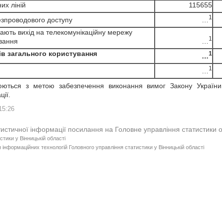
х ліній
115655
1
…
зпроводового доступу
ають вихід на телекомунікаційну мережу
1
…
вання
ів загального користування
1
…
1
…
ються з метою забезпечення виконання вимог Закону України 
ції.
15:26
тистичної інформації посилання на Головне управління статистики 
стики у Вінницькій області
 інформаційних технологій Головного управління статистики у Вінницькій області