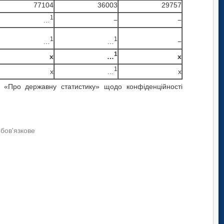
77104
36003
29757
1
…
−
−
1
1
…
…
−
1
…
x
x
1
…
x
x
«Про державну статистику» щодо конфіденційності
обов'язкове