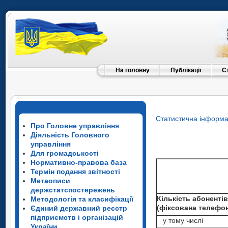
На головну
Публікації
С
Статистична інформа
Про Головне управління
Діяльність Головного
управління
Для громадськості
Нормативно-правова база
Термін подання звітності
Метаописи
держстатспостережень
Кількість абоненті
Методологія та класифікації
(фіксована телефон
Єдиний державний реєстр
підприємств і організацій
у тому числі
України