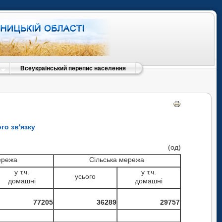
Всеукраїнський перепис населення
го зв'язку
(од)
ережа
Сільська мережа
у т.ч.
у т.ч.
усього
домашні
домашні
77205
36289
29757