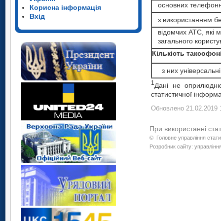
основних телефонни
Корисна інформація
Вхід
з використанням бе
відомчих АТС, які м
загального користу
Кількість таксофон
з них універсальні
1
Дані не оприлюдню
статистичної інформа
Обновлено 21.02.2019 
При використанні ста
©
Головне управління стати
Розробник сайту: управління