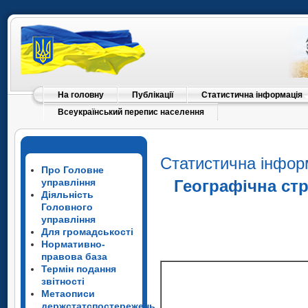
На головну
Публікації
Статистична інформація
Всеукраїнський перепис населення
Статистична інфор
Про Головне
управління
Географічна стр
Діяльність
Головного
управління
Для громадськості
Нормативно-
правова база
Термін подання
звітності
Метаописи
держстатспостережень