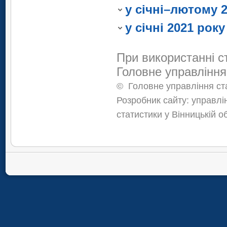
Японія
у січні–лютому 
Швеція
Японія
у січні 2021 року
При використанні с
Головне управління
©
Головне управління ста
Розробник сайту: управлі
статистики у Вінницькій о