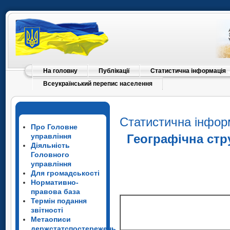
На головну
Публікації
Статистична інформація
Всеукраїнський перепис населення
Статистична інфор
Про Головне
управління
Географічна стр
Діяльність
Головного
управління
Для громадськості
Нормативно-
правова база
Термін подання
звітності
Метаописи
держстатспостережень