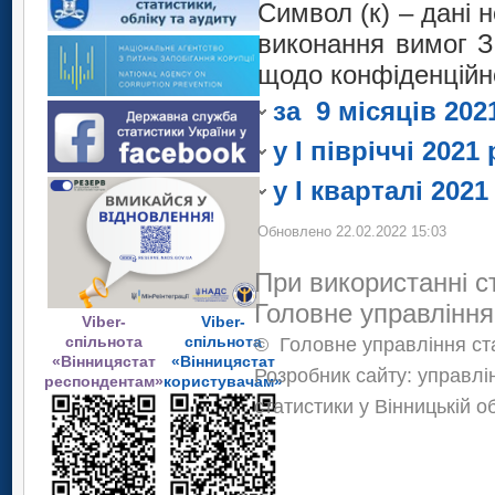
Символ (к) – 
Символ (к) – дані
Швеція
Швейцарія
забезпечення в
виконання вимог З
Символ (к) – 
Швеція
державну статисти
щодо конфіденційно
забезпечення в
Символ (к) – 
інформації.
державну статисти
за 9 місяців 202
забезпечення в
інформації.
державну статисти
у I півріччі 2021
інформації.
у I кварталі 2021
Обновлено 22.02.2022 15:03
При використанні с
Головне управління
Viber-
Viber-
спільнота
спільнота
©
Головне управління ста
«Вінницястат
«Вінницястат
Розробник сайту: управлі
респондентам»
користувачам»
статистики у Вінницькій о