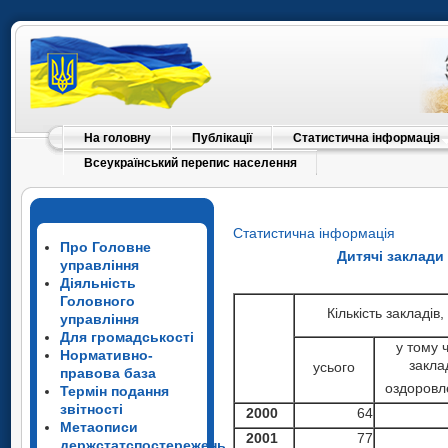
На головну
Публікації
Статистична інформація
Всеукраїнський перепис населення
Статистична інформація
Про Головне
Дитячі заклади
управління
Діяльність
Головного
Кількість закладів,
управління
Для громадськості
у тому 
Нормативно-
закла
усього
правова база
оздоровл
Термін подання
звітності
2000
64
Метаописи
2001
77
держстатспостережень