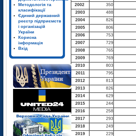
Методологія та
2002
350
класифікації
2003
488
Єдиний державний
2004
826
реєстр підприємств
і організацій
2005
806
України
2006
753
Корисна
2007
729
інформація
Вхід
2008
765
2009
769
2010
803
2011
795
2012
813
2013
826
2014
629
2015
244
2016
258
2017
293
2018
249
2019
229