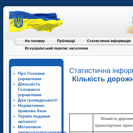
На головну
Публікації
Статистична інформація
Всеукраїнський перепис населення
Статистична інфор
Про Головне
Кількість дорож
управління
Діяльність
Головного
управління
Для громадськості
Нормативно-
правова база
Термін подання
Кількість дорожн
звітності
транспортних приго
Метаописи
держстатспостережень