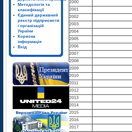
2000
Методологія та
2001
класифікації
Єдиний державний
2002
реєстр підприємств
2003
і організацій
України
2004
Корисна
2005
інформація
2006
Вхід
2007
2008
2009
2010
2011
2012
2013
2014
2015
2016
2017