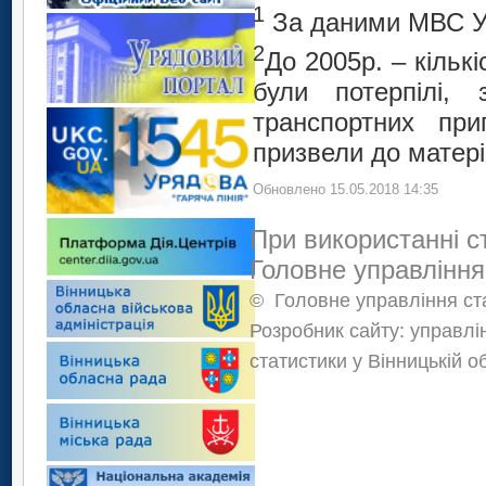
1
За даними МВС У
2
До 2005р. – кільк
були потерпілі, 
транспортних пр
призвели до матері
Обновлено 15.05.2018 14:35
При використанні с
Головне управління
©
Головне управління ста
Розробник сайту: управлі
статистики у Вінницькій о