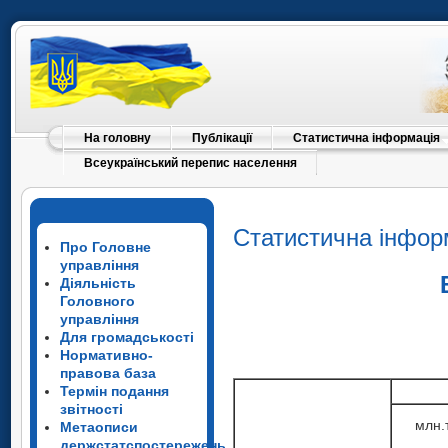
На головну
Публікації
Статистична інформація
Всеукраїнський перепис населення
Статистична інфор
Про Головне
управління
Діяльність
Головного
управління
Для громадськості
Нормативно-
правова база
Термін подання
звітності
млн.
Метаописи
млн.
держстатспостережень