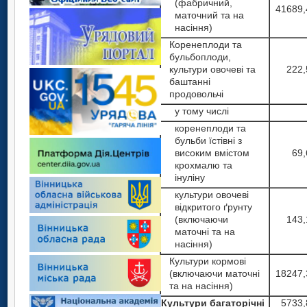
(фабричний,
41689,
маточний та на
насіння)
Коренеплоди та
бульбоплоди,
культури овочеві та
222,
баштанні
продовольчі
у тому числі
коренеплоди та
бульби їстівні з
високим вмістом
69,
крохмалю та
інуліну
культури овочеві
відкритого ґрунту
(включаючи
143,
маточні та на
насіння)
Культури кормові
(включаючи маточні
18247,
та на насіння)
Культури багаторічні
5733,