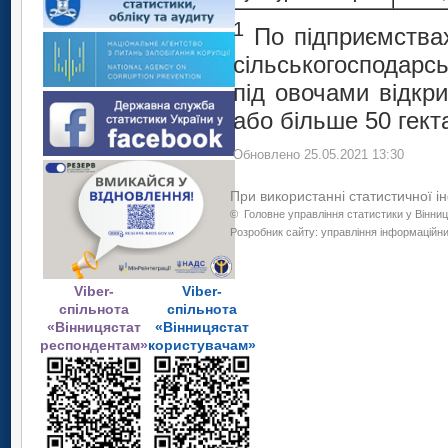
1
По підприємствах
сільськогосподарсь
під овочами відкри
або більше 50 гект
Обновлено 25.05.2021 13:30
При використанні статистичної і
©
Головне управління статистики у Вінниц
Розробник сайту: управління інформаційних
Viber-
Viber-
спільнота
спільнота
«Вінницястат
«Вінницястат
респондентам»
користувачам»