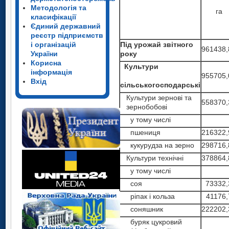
Методологія та
га
класифікації
Єдиний державний
реєстр підприємств
і організацій
Під урожай звітного
961438,
України
року
Корисна
Культури
інформація
955705,
Вхід
сільськогосподарські
Культури зернові та
558370,
зернобобові
у тому числі
пшениця
216322,
кукурудза на зерно
298716,
Культури технічні
378864,
у тому числі
соя
73332,
ріпак і кольза
41176,
соняшник
222202,
буряк цукровий