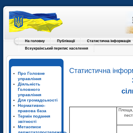
На головну
Публікації
Статистична інформація
Всеукраїнський перепис населення
Статистична інфор
Про Головне
управління
Діяльність
Головного
сіл
управління
Для громадськості
Нормативно-
Площа,
правова база
пес
Термін подання
звітності
Метаописи
держстатспостережень