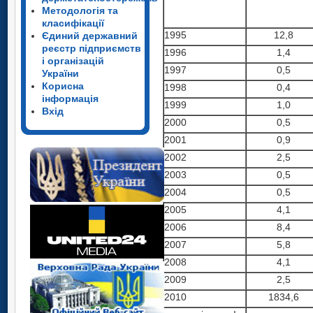
Методологія та
класифікації
1995
12,8
Єдиний державний
реєстр підприємств
1996
1,4
і організацій
1997
0,5
України
Корисна
1998
0,4
інформація
1999
1,0
Вхід
2000
0,5
2001
0,9
2002
2,5
2003
0,5
2004
0,5
2005
4,1
2006
8,4
2007
5,8
2008
4,1
2009
2,5
2010
1834,6