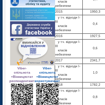
класів
небезпеки
2015
1950,3
у т.ч. відходи І-
ІІІ
0,4
класів
небезпеки
2016
1927,5
у т.ч. відходи І-
ІІІ
0,6
класів
небезпеки
2017
2341,7
у т.ч. відходи І-
Viber-
Viber-
ІІІ
спільнота
спільнота
1,0
класів
«Вінницястат
«Вінницястат
небезпеки
респондентам»
користувачам»
2018
1782,2
у т.ч. відходи І-
ІІІ
0,8
класів
небезпеки