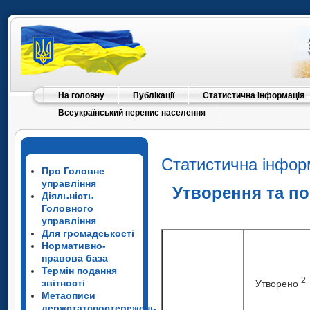
На головну
Публікації
Статистична інформація
Всеукраїнський перепис населення
Статистична інфор
Про Головне
управління
Утворення та п
Діяльність
Головного
управління
Для громадськості
Нормативно-
правова база
Термін подання
2
звітності
Утворено
Метаописи
держстатспостережень