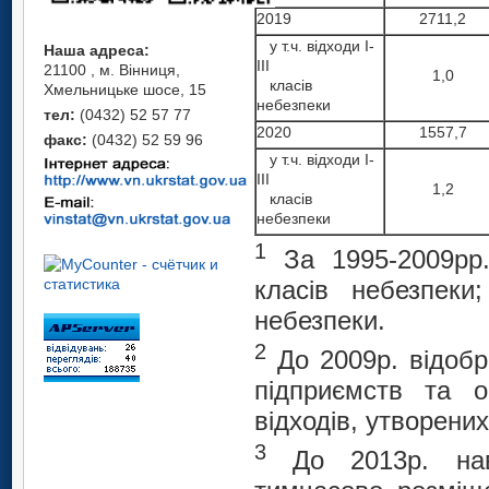
2019
2711,2
у т.ч. відходи І-
Наша адреса:
ІІІ
21100 , м. Вінниця,
1,0
класів
Хмельницьке шосе, 15
небезпеки
тел:
(0432) 52 57 77
2020
1557,7
факс:
(0432) 52 59 96
у т.ч. відходи І-
ІІІ
1,2
класів
небезпеки
1
За 1995-2009рр.
класів небезпеки
небезпеки.
2
До 2009р. відобра
підприємств та о
відходів, утворени
3
До 2013р. нав