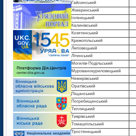
Гайсинський
Жмеринський
Іллінецький
Калинівський
Козятинський
Крижопільський
Липовецький
Літинський
Могилів-Подільський
Мурованокуриловецький
Немирівський
Оратівський
Піщанський
Погребищенський
Теплицький
Тиврівський
Томашпільський
Тростянецький