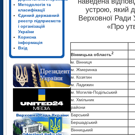
наведена відпові
Методологія та
устрою, який 
класифікації
Єдиний державний
Верховної Ради 
реєстр підприємств
«Про утв
і організацій
України
Корисна
інформація
Вхід
2
Вінницька область
м. Вінниця
м. Жмеринка
м. Козятин
м. Ладижин
м. Могилів-Подільський
м. Хмільник
райони
Барський
Бершадський
Вінницький