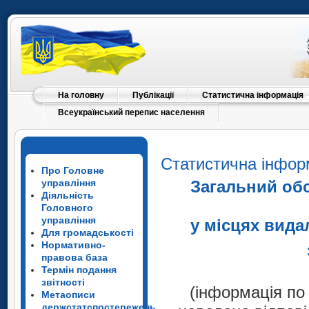
На головну
Публікації
Статистична інформація
Всеукраїнський перепис населення
Статистична інфор
Про Головне
управління
Загальний обс
Діяльність
Головного
управління
у місцях вида
Для громадськості
Нормативно-
правова база
Термін подання
звітності
(інформація по
Метаописи
держстатспостережень