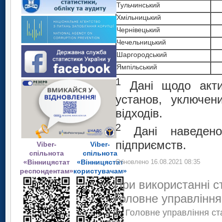
Тульчинський
Хмільницький
Чернівецький
Чечельницький
Шаргородський
Ямпільський
1
Дані щодо активн
установ, уключен
відходів.
2
Дані наведено
підприємств.
Viber-
Viber-
спільнота
спільнота
«Вінницястат
«Вінницястат
Обновлено 16.08.2021 08:35
респондентам»
користувачам»
При використанні с
Головне управління
©
Головне управління ста