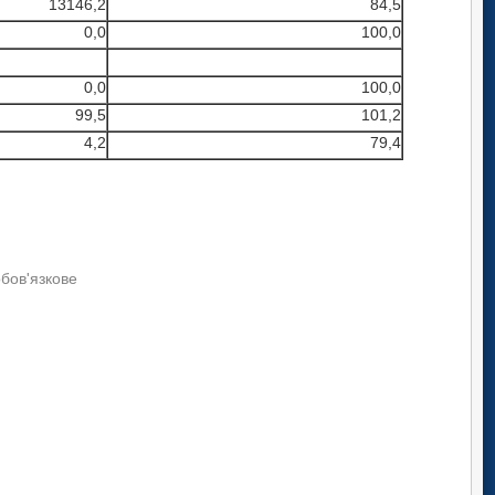
13146,2
84,5
0,0
100,0
0,0
100,0
99,5
101,2
4,2
79,4
обов'язкове