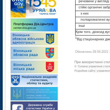
речовини у вигляді 
стійкі органічні заб
з них
поліароматичні вуг
інші
Крім того, діоксид ву
1
Від стаціонарних д
Обновлено 29.04.2021 
При використанні ста
©
Головне управління стати
Розробник сайту: управління