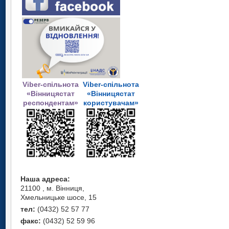
Viber-спільнота
Viber-спільнота
«Вінницястат
«Вінницястат
респондентам»
користувачам»
Наша адреса:
21100 , м. Вінниця,
Хмельницьке шосе, 15
тел:
(0432) 52 57 77
факс:
(0432) 52 59 96