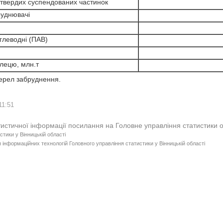
твердих суспендованих частинок
руднювачі
леводні (ПАВ)
глецю, млн.т
жерел забруднення.
11:51
тистичної інформації посилання на Головне управління статистики 
стики у Вінницькій області
 інформаційних технологій Головного управління статистики у Вінницькій області