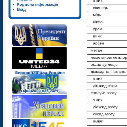
з них
Корисна інформація
свинець
Вхід
мідь
нікель
хром
цинк
арсен
метан
неметанові леткі ор
оксид вуглецю
діоксид та інші спол
з них
діоксид сірки
сполуки азоту
з них
діоксид азоту
оксид азоту
аміак