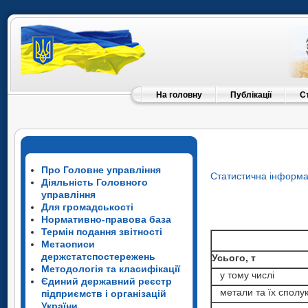
На головну
Публікації
С
Про Головне управління
Статистична інформа
Діяльність Головного
управління
Для громадськості
Нормативно-правова база
Термін подання звітності
Метаописи
держстатспостережень
Усього, т
Методологія та класифікації
у тому числі
Єдиний державний реєстр
метали та їх сполу
підприємств і організацій
України