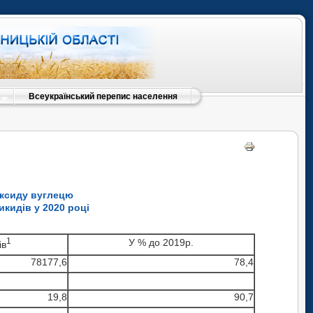
Всеукраїнський перепис населення
оксиду вуглецю
икидів у 2020 році
1
У % до 2019р.
ів
78177,6
78,4
19,8
90,7