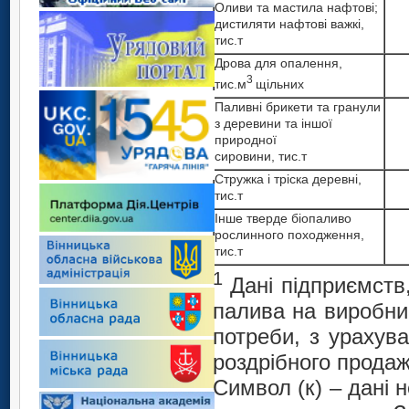
Оливи та мастила нафтові;
дистиляти нафтові важкі,
тис.т
Дрова для опалення,
3
тис.м
щільних
Паливні брикети та гранули
з деревини та іншої
природної
сировини, тис.т
Стружка і тріска деревні,
тис.т
Інше тверде біопаливо
рослинного походження,
тис.т
1
Дані підприємств,
палива на виробни
потреби, з урахув
роздрібного продаж
Символ (к) – дані