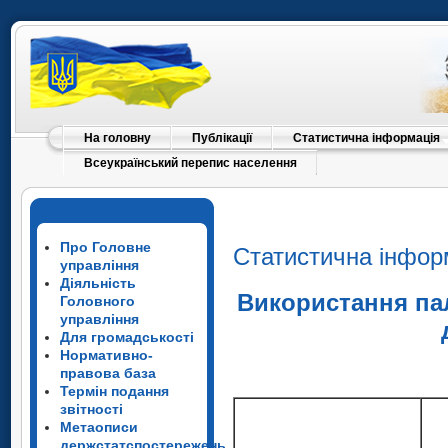
На головну
Публікації
Статистична інформація
Всеукраїнський перепис населення
Про Головне
Статистична інфор
управління
Діяльність
Використання па
Головного
управління
Для громадськості
Нормативно-
правова база
Термін подання
звітності
Метаописи
держстатспостережень