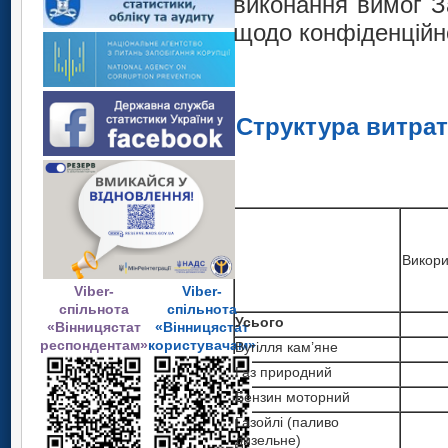
виконання вимог З
щодо конфіденційно
Структура витра
Викори
Viber-
Viber-
спільнота
спільнота
Усього
«Вінницястат
«Вінницястат
респондентам»
користувачам»
Вугілля кам’яне
Газ природний
Бензин моторний
Газойлі (паливо
дизельне)