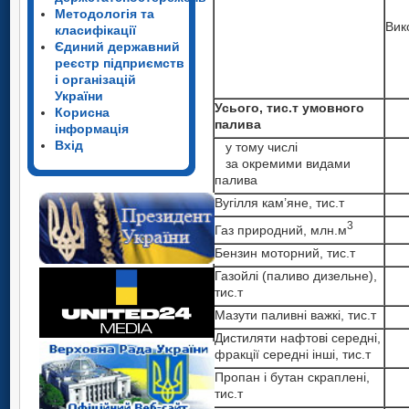
Методологія та
Вик
класифікації
Єдиний державний
реєстр підприємств
і організацій
України
Усього, тис.т умовного
Корисна
палива
інформація
Вхід
у тому числі
за окремими видами
палива
Вугілля кам’яне, тис.т
3
Газ природний, млн.м
Бензин моторний, тис.т
Газойлі (паливо дизельне),
тис.т
Мазути паливні важкі, тис.т
Дистиляти нафтові середні,
фракції середні інші, тис.т
Пропан і бутан скраплені,
тис.т