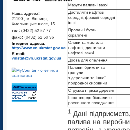
Мазути паливні важкі
Дистиляти нафтові
Наша адреса:
середні, фракції середні
21100 , м. Вінниця,
інші
Хмельницьке шосе, 15
Пропан і бутан
тел:
(0432) 52 57 77
скраплені
факс:
(0432) 52 59 96
Оливи та мастила
нафтові; дистиляти
нафтові важкі
Дрова для опалення
Паливні брикети та
гранули
з деревини та іншої
природної сировини
Стружка і тріска деревні
Інше тверде біопаливо
рослинного походження
1
Дані підприємств,
палива на виробни
потреби, з урахув