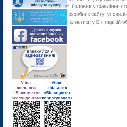
©
Головне управління ста
Розробник сайту: управлі
статистики у Вінницькій о
Viber-
Viber-
спільнота
спільнота
«Вінницястат
«Вінницястат
респондентам»
користувачам»