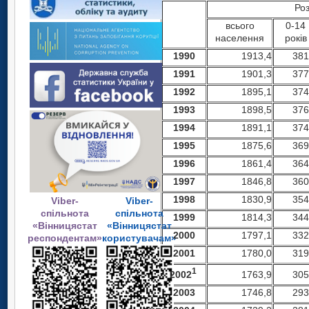
Роз
всього
0-14
населення
років
19
90
1913,4
381
19
91
1901,3
377
1992
1895,1
374
1993
1898,5
376
1994
1891,1
374
1995
1875,6
369
1
996
1861,4
364
1997
1846,8
360
1998
1830,9
354
Viber-
Viber-
спільнота
спільнота
1999
1814,3
344
«Вінницястат
«Вінницястат
2000
1797,1
332
респондентам»
користувачам»
2001
1780,0
319
1
2002
1763,9
305
2003
1746,8
293