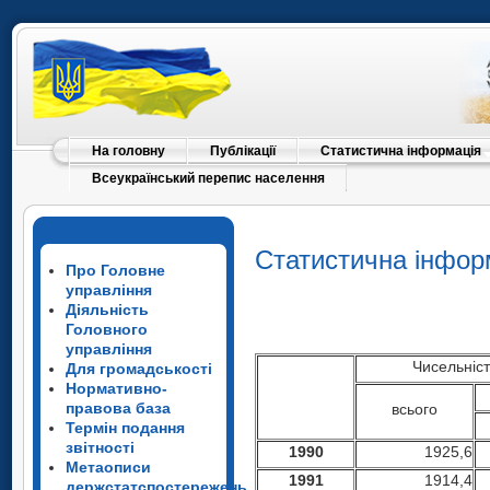
На головну
Публікації
Статистична інформація
Всеукраїнський перепис населення
Статистична інфор
Про Головне
управління
Діяльність
Головного
управління
Чисельніс
Для громадськості
Нормативно-
правова база
всього
Термін подання
звітності
1990
1925,6
Метаописи
1991
1914,4
держстатспостережень