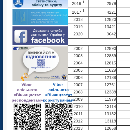
1
2016
2979
1
2017
4221
2018
12820
2019
13421
2020
9642
2002
12890
2003
12839
2004
12815
2005
11629
2006
12138
Viber-
Viber-
2007
12761
спільнота
спільнота
2008
12388
«Вінницястат
«Вінницястат
2009
11979
респондентам»
користувачам»
2010
13114
2011
13132
2012
13118
2013
12658