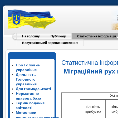
На головну
Публікації
Статистична інформація
Всеукраїнський перепис населення
Статистична інфор
Про Головне
управління
Міграційний рух 
Діяльність
Головного
управління
Для громадськості
Нормативно-
Усі 
правова база
Термін подання
кількість
кіль
звітності
прибулих
виб
Метаописи
держстатспостережень