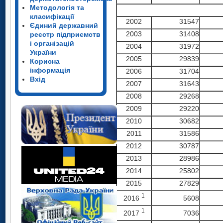
Методологія та
класифікації
2002
31547
Єдиний державний
2003
31408
реєстр підприємств
і організацій
2004
31972
України
2005
29839
Корисна
інформація
2006
31704
Вхід
2007
31643
2008
29268
2009
29220
2010
30682
2011
31586
2012
30787
2013
28986
2014
25802
2015
27829
1
2016
5608
1
2017
7036