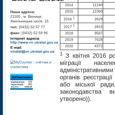
2014
11240
2015
12360
Наша адреса:
21100 , м. Вінниця,
1
2016
2629
Хмельницьке шосе, 15
1
2017
2815
тел:
(0432) 52 57 77
факс:
(0432) 52 59 96
2018
9567
2019
7628
2020
4372
1
З квітня 2016 р
міграції насе
адміністративним
органів реєстрації
або міської ради
законодавства в
утворено)).