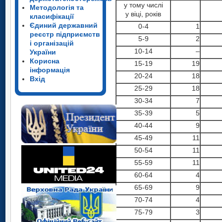
у тому числі
Методологія та
у віці, років
класифікації
Єдиний державний
0-4
1
реєстр підприємств
5-9
2
і організацій
10-14
–
України
Корисна
15-19
19
інформація
20-24
18
Вхід
25-29
18
30-34
7
35-39
5
40-44
9
45-49
11
50-54
11
55-59
11
60-64
4
65-69
9
70-74
4
75-79
3