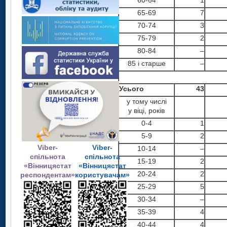
60-64
1
65-69
7
70-74
3
75-79
2
80-84
–
85 і старше
–
Усього
43
у тому числі
у віці, років
0-4
1
5-9
2
Viber-
Viber-
10-14
–
спільнота
спільнота
15-19
2
«Вінницястат
«Вінницястат
20-24
2
респондентам»
користувачам»
25-29
5
30-34
–
35-39
4
40-44
4