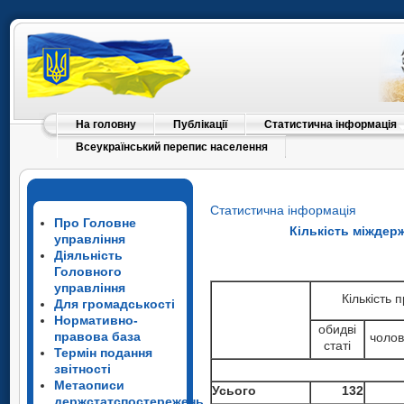
На головну
Публікації
Статистична інформація
Всеукраїнський перепис населення
Статистична інформація
Про Головне
Кількість міждерж
управління
Діяльність
Головного
управління
Кількість 
Для громадськості
Нормативно-
обидві
правова база
чолов
статі
Термін подання
звітності
Метаописи
Усього
132
держстатспостережень