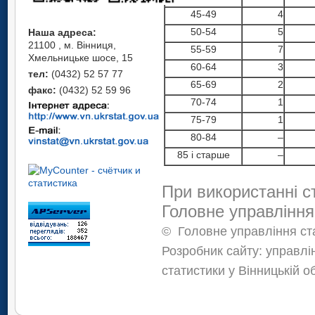
45-49
4
50-54
5
Наша адреса:
21100 , м. Вінниця,
55-59
7
Хмельницьке шосе, 15
60-64
3
тел:
(0432) 52 57 77
65-69
2
факс:
(0432) 52 59 96
70-74
1
75-79
1
80-84
–
85 і старше
–
При використанні с
Головне управління
©
Головне управління ста
Розробник сайту: управлі
статистики у Вінницькій о