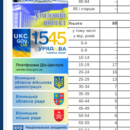
80-84
–
85 і старше
–
Усього
89
у тому числі
у віці, років
0-4
–
5-9
–
10-14
–
15-19
17
20-24
16
25-29
13
30-34
7
35-39
1
40-44
5
45-49
7
50-54
6
55-59
4