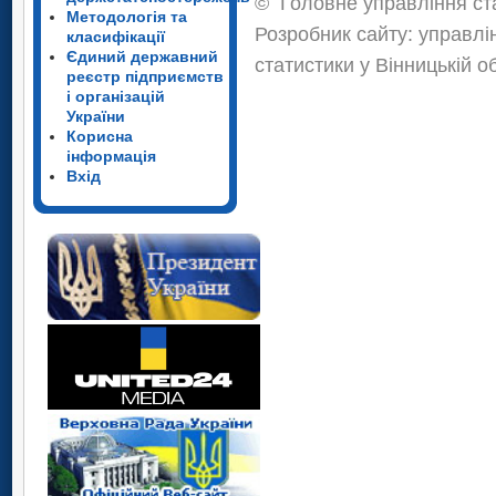
©
Головне управління ста
Методологія та
Розробник сайту: управлі
класифікації
Єдиний державний
статистики у Вінницькій о
реєстр підприємств
і організацій
України
Корисна
інформація
Вхід