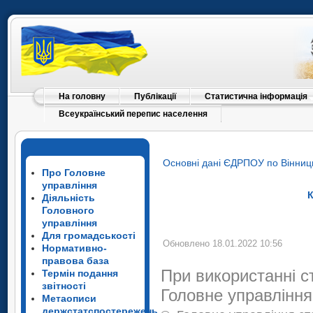
На головну
Публікації
Статистична інформація
Всеукраїнський перепис населення
Основні дані ЄДРПОУ по Вінниць
Про Головне
управління
К
Діяльність
Головного
управління
Для громадськості
Обновлено 18.01.2022 10:56
Нормативно-
правова база
При використанні с
Термін подання
звітності
Головне управління
Метаописи
держстатспостережень