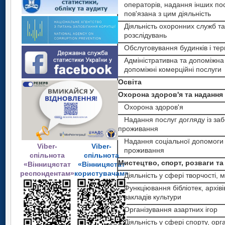
діяльність
операторів, надання інших пос
діяльність
наукова та техн
інжинірингу;
пов'язана з цим діяльність
Надання інформаційних послу
технічні
діяльність
Діяльність охоронних служб т
Ветеринарна
випробування та
Операції з нерухомим майно
розслідувань
дослідження
71
Професійна, наукова та техн
діяльність
Ветеринарна
Обслуговування будинків і тер
Наукові
діяльність
дослідження та
Адміністративна та допоміжна о
діяльність
Діяльність у сферах права та
Діяльність у
розробки
72
допоміжні комерційні послуги
бухгалтерського обліку
Рекламна
сфері
Діяльність у
Освіта
Діяльність головних управлінь
діяльність і
(хед-офісів); консультування з
Охорона здоров'я та надання
адміністратив
дослідження
сфері
питань керування
кон'юнктури ринку
73
Охорона здоров'я
та допоміжног
Діяльність у сферах архітектур
адміністратив
Інша професійна,
Надання послуг догляду із за
інжинірингу; технічні випробув
наукова та технічна
проживання
обслуговуван
та допоміжног
та дослідження
діяльність
74
Надання соціальної допомоги 
Наукові дослідження та розроб
Viber-
Viber-
обслуговуван
Ветеринарна
Освіта
проживання
спільнота
спільнота
Рекламна діяльність і дослідже
діяльність
75
Мистецтво, спорт, розваги та
«Вінницястат
«Вінницястат
кон'юнктури ринку
Освіта
Охорона здоро
Діяльність у
респондентам»
користувачам»
Діяльність у сфері творчості, м
Інша професійна, наукова та
сфері
та надання
Функціювання бібліотек, архівів
технічна діяльність
Охорона здоро
адміністративного
закладів культури
та допоміжного
Ветеринарна діяльність
соціальної
та надання
обслуговування
N
Організування азартних ігор
Діяльність у сфері
допомоги
Освіта
P
Діяльність у сфері спорту, орг
адміністративного та