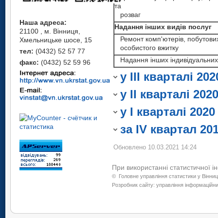
соціальної
та
допоміжного обслуговуванн
Охорона здоров'я
допомоги
Мистецтво, сп
розваг
та надання
Освіта
Наша адреса:
соціальної
Надання інших видів послуг
Охорона здоров'я та наданн
розваги та
21100 , м. Вінниця,
Мистецтво, сп
допомоги
Q
Ремонт комп'ютерів, побутових 
соціальної допомоги
Хмельницьке шосе, 15
Мистецтво, спорт,
відпочинок
особистого вжитку
розваги та
тел:
(0432) 52 57 77
Мистецтво, спорт, розваги т
розваги та
Надання інших індивідуальних
відпочинок
факс:
(0432) 52 59 96
відпочинок
R
відпочинок
Надання інши
Надання інших видів послуг
у III кварталі 20
Надання інших
видів послуг
Надання інши
видів послуг
S
у II кварталі 202
к ‒ дані не опри
видів послуг
Закону України "
у I кварталі 2020
інформації.
за IV квартал 20
Обновлено 10.03.2021 14:24
При використанні статистичної і
©
Головне управління статистики у Вінниц
Розробник сайту: управління інформаційних