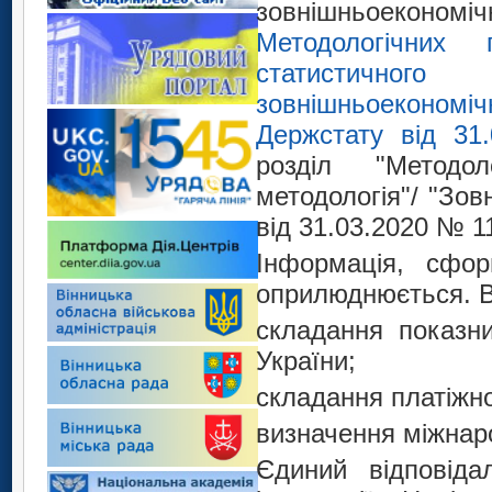
зовнішньоеконо
Методологічних 
статистичного
зовнішньоекономі
Держстату
від 31.
розділ "Методол
методологія"/ "Зов
від 31.03.2020 № 1
Інформація, сфо
оприлюднюється. В
складання показни
України;
складання платіжно
визначення міжнаро
Єдиний відповід