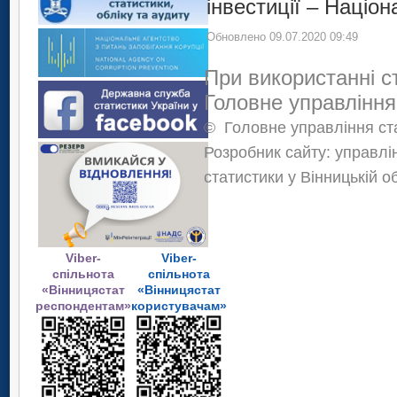
інвестиції – Націо
Обновлено 09.07.2020 09:49
При використанні с
Головне управління
©
Головне управління ста
Розробник сайту: управлі
статистики у Вінницькій о
Viber-
Viber-
спільнота
спільнота
«Вінницястат
«Вінницястат
респондентам»
користувачам»