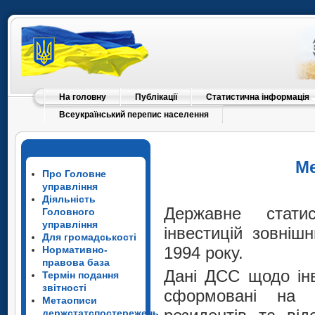
На головну
Публікації
Статистична інформація
Всеукраїнський перепис населення
Ме
Про Головне
управління
Діяльність
Державне стати
Головного
управління
інвестицій зовніш
Для громадськості
1994 року.
Нормативно-
правова база
Дані ДСС щодо інв
Термін подання
звітності
сформовані на п
Метаописи
держстатспостережень