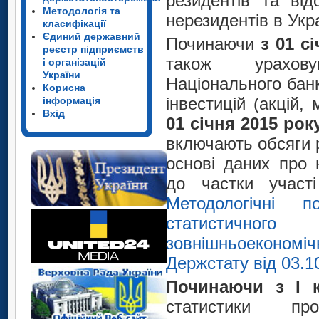
резидентів та від
Методологія та
нерезидентів в Укра
класифікації
Єдиний державний
Починаючи
з 01 с
реєстр підприємств
також урахову
і організацій
України
Національного бан
Корисна
інвестицій (акцій
інформація
Вхід
01 січня 2015 рок
включають обсяги 
основі даних про 
до частки участі
Методологічні п
статистичного
зовнішньоекономі
Держстату від 03.1
Починаючи з І к
статистики п