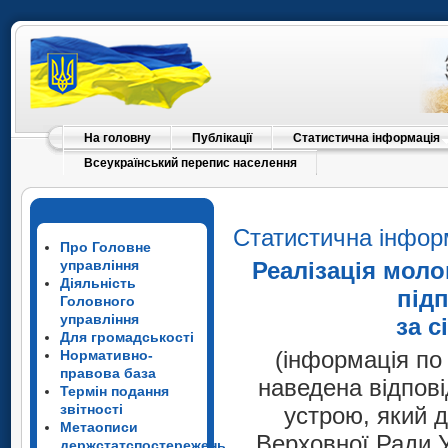
На головну
Публікації
Статистична інформація
Всеукраїнський перепис населення
Статистична інфор
Про Головне
управління
Реаліз
ація
молок
Діяльність
під
Головного
управління
за с
Для громадськості
(інформація по
Нормативно-
правова база
наведена відпові
Термін подання
звітності
устрою, який 
Метаописи
Верховної Ради У
держстатспостережень