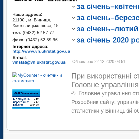
Символ (к) – дані не оприлюдн
Ямпільський
державну статисти
за січень–квітен
державну статистику" щодо конф
Символ (к) – дані
інформації.
Наша адреса:
за січень–берез
забезпечення вико
21100 , м. Вінниця,
Хмельницьке шосе, 15
державну статисти
за січень–лютий
тел:
(0432) 52 57 77
інформації.
за січень 2020 р
факс:
(0432) 52 59 96
Обновлено 22.12.2020 08:51
При використанні с
Головне управління
©
Головне управління ста
Розробник сайту: управлі
статистики у Вінницькій о