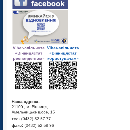
Viber-спільнота
Viber-спільнота
«Вінницястат
«Вінницястат
респондентам»
користувачам»
Наша адреса:
21100 , м. Вінниця,
Хмельницьке шосе, 15
тел:
(0432) 52 57 77
факс:
(0432) 52 59 96