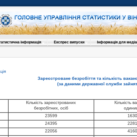
татистична інформація
Експрес випуски
Інформація для медіа
ція
Зареєстроване безробіття та кількість ваканс
(за даними державної служби зайнят
Кількість зареєстрованих
Кількість в
безробітних, осіб
одини
23599
163
24395
228
22056
416