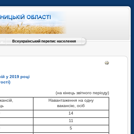
Всеукраїнський перепис населення
ій у 2019 році
ості)
(на кінець звітного періоду)
акансій,
Навантаження на одну
ць
вакансію, осіб
0
14
1
11
0
5