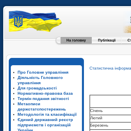
На головну
Публікації
С
Статистична інформа
Про Головне управління
Діяльність Головного
управління
Для громадськості
Нормативно-правова база
Термін подання звітності
Метаописи
держстатспостережень
Січень
Методологія та класифікації
Лютий
Єдиний державний реєстр
підприємств і організацій
Березень
України