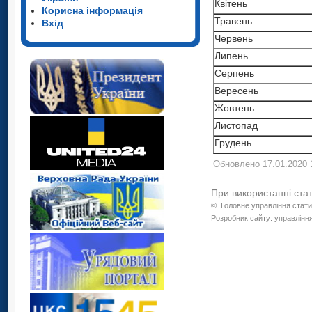
Квітень
Корисна інформація
Травень
Вхід
Червень
Липень
Серпень
Вересень
Жовтень
Листопад
Грудень
Обновлено 17.01.2020 
При використанні ста
©
Головне управління стати
Розробник сайту: управління