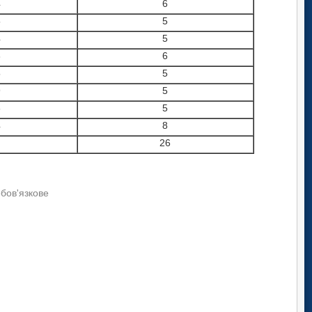
4
6
5
5
4
5
3
6
5
5
9
5
6
5
4
8
26
обов'язкове