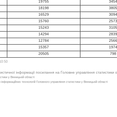
19755
345
18198
380
16529
309
15760
257
15243
310
14294
283
12784
256
15357
197
20505
798
10:50
тистичної інформації посилання на Головне управління статистики 
стики у Вінницькій області
 інформаційних технологій Головного управління статистики у Вінницькій області