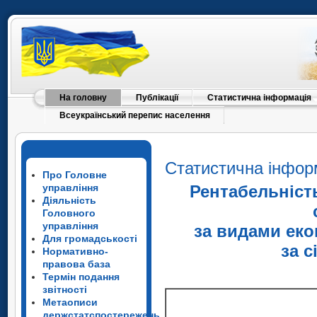
На головну
Публікації
Статистична інформація
Всеукраїнський перепис населення
Статистична інфор
Про Головне
управління
Рентабельність
Діяльність
Головного
управління
за видами еко
Для громадськості
за с
Нормативно-
правова база
Термін подання
звітності
Метаописи
держстатспостережень