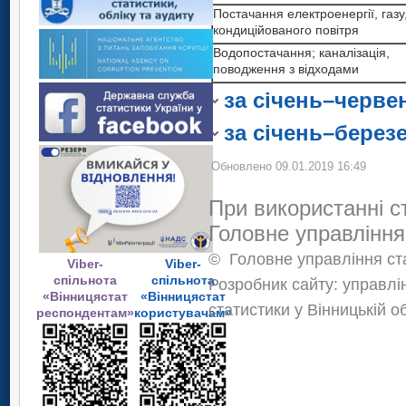
та кондиційованого повітря
поводження з відходами
Постачання електроенергії, газу
Водопостачання; каналізація,
кондиційованого повітря
1
Дані не оприлюд
поводження з відходами
Водопостачання; каналізація,
вимог Закону Ук
1
поводження з відходами
Дані не оприлюд
конфіденційності с
за січень–черве
вимог Закону Ук
конфіденційності с
за січень–берез
Обновлено 09.01.2019 16:49
При використанні с
Головне управління
©
Головне управління ста
Viber-
Viber-
спільнота
спільнота
Розробник сайту: управлі
«Вінницястат
«Вінницястат
статистики у Вінницькій о
респондентам»
користувачам»