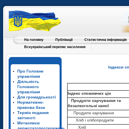
На головну
Публікації
Статистична інформація
Всеукраїнський перепис населення
Індекси с
Про Головне
управління
Діяльність
Головного
управління
Індекс споживчих цін
Для громадськості
Продукти харчування та
Нормативно-
безалкогольні напої
правова база
Термін подання
Продукти харчування
звітності
Хліб і хлібопродукти
Метаописи
Хліб
держстатспостережень