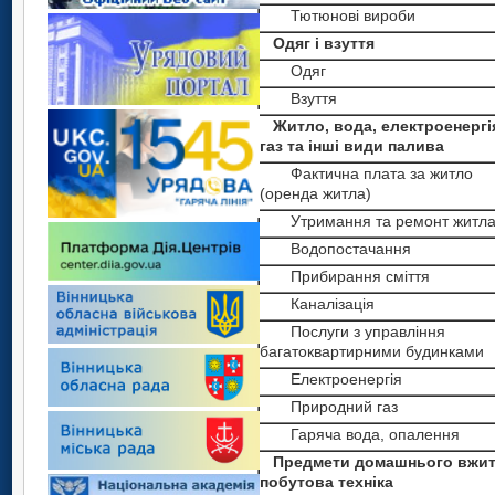
Тютюнові вироби
Одяг і взуття
Одяг
Взуття
Житло, вода, електроенергі
газ та інші види палива
Фактична плата за житло
(оренда житла)
Утримання та ремонт житл
Водопостачання
Прибирання сміття
Каналізація
Послуги з управління
багатоквартирними будинками
Електроенергія
Природний газ
Гаряча вода, опалення
Предмети домашнього вжит
побутова техніка