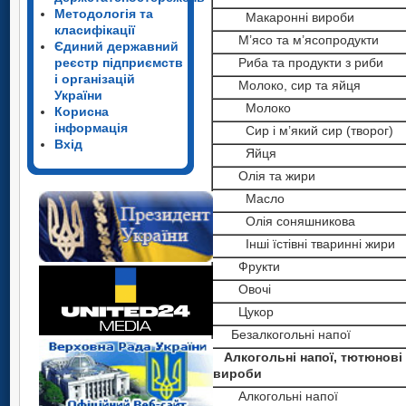
Методологія та
Макаронні вироби
класифікації
М’ясо та м’ясопродукти
Єдиний державний
реєстр підприємств
Риба та продукти з риби
і організацій
Молоко, сир та яйця
України
Молоко
Корисна
інформація
Сир і м’який сир (творог)
Вхід
Яйця
Олія та жири
Масло
Олія соняшникова
Інші їстівні тваринні жири
Фрукти
Овочі
Цукор
Безалкогольні напої
Алкогольні напої, тютюнові
вироби
Алкогольні напої