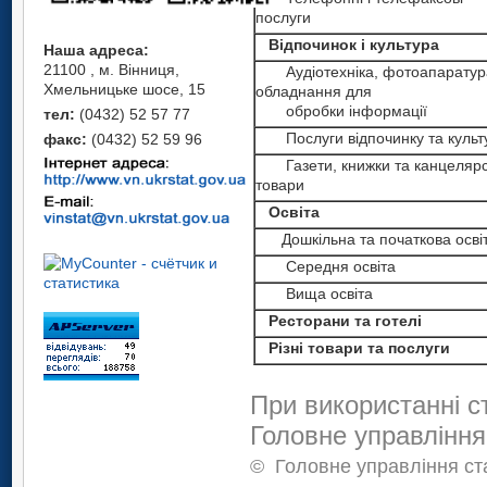
послуги
Відпочинок і культура
Наша адреса:
21100 , м. Вінниця,
Аудіотехніка, фотоапаратур
Хмельницьке шосе, 15
обладнання для
обробки інформації
тел:
(0432) 52 57 77
Послуги відпочинку та культ
факс:
(0432) 52 59 96
Газети, книжки та канцелярс
товари
Освіта
Дошкільна та початкова осві
Середня освіта
Вища освіта
Ресторани та готелі
Різні товари та послуги
При використанні с
Головне управління
©
Головне управління ста