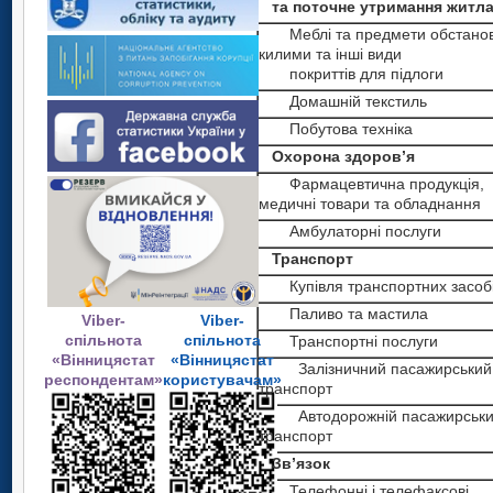
та поточне утримання житл
Меблі та предмети обстанов
килими та інші види
покриттів для підлоги
Домашній текстиль
Побутова техніка
Охорона здоров’я
Фармацевтична продукція,
медичні товари та обладнання
Амбулаторні послуги
Транспорт
Купівля транспортних засоб
Паливо та мастила
Viber-
Viber-
спільнота
спільнота
Транспортні послуги
«Вінницястат
«Вінницястат
Залізничний пасажирський
респондентам»
користувачам»
транспорт
Автодорожній пасажирськ
транспорт
Зв’язок
Телефонні і телефаксові