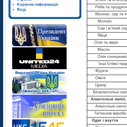
Корисна інформація
Риба та продукти 
Вхід
Молоко, сир та я
Молоко
Сир і м’який сир 
Яйця
Олія та жири
Масло
Олія соняшнико
Інші їстівні твар
Фрукти
Овочі
Цукор
Безалкогольні нап
Алкогольні напої,
Алкогольні напої
Тютюнові вироби
Одяг і взуття