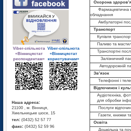
Охорона здоров’
Фармацевтична про
обладнання
Амбулаторні посл
Транспорт
Купівля транспортн
Паливо та масти
Viber-спільнота
Viber-спільнота
Транспортні посл
«Вінницястат
«Вінницястат
Залізничний паса
респондентам»
користувачам»
Автодорожній пас
Зв’язок
Телефонні і телеф
Відпочинок і куль
Аудіотехніка, фото
для обробки інфо
Наша адреса:
21100 , м. Вінниця,
Послуги відпочинку
Хмельницьке шосе, 15
Газети, книжки та 
тел:
(0432) 52 57 77
Освіта
факс:
(0432) 52 59 96
Дошкільна та поча