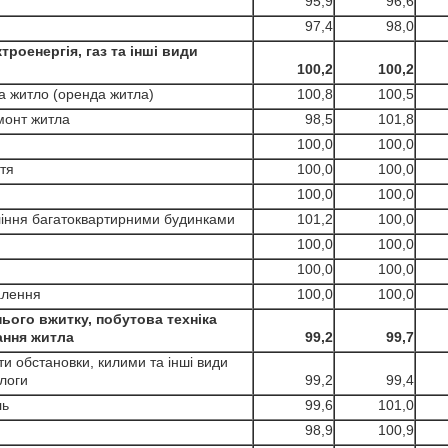
95,9
96,6
97,4
98,0
роенергія, газ та інші види
100,2
100,2
житло (оренда житла)
100,8
100,5
онт житла
98,5
101,8
100,0
100,0
тя
100,0
100,0
100,0
100,0
ння багатоквартирними будинками
101,2
100,0
100,0
100,0
100,0
100,0
лення
100,0
100,0
го вжитку, побутова техніка
ння житла
99,2
99,7
обстановки, килими та інші види
логи
99,2
99,4
ль
99,6
101,0
98,9
100,9