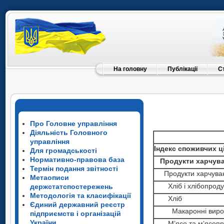
На головну
Публікації
С
Про Головне управління
Діяльність Головного
управління
Індекс споживчих ц
Для громадськості
Нормативно-правова база
Продукти харчуван
Термін подання звітності
Продукти харчува
Метаописи
Хліб і хлібопроду
держстатспостережень
Методологія та класифікації
Хліб
Єдиний державний реєстр
Макаронні виро
підприємств і організацій
України
М’ясо та м’ясопр