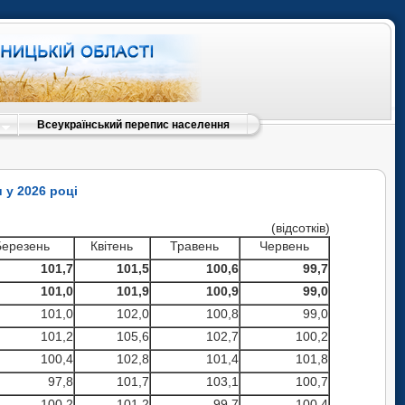
Всеукраїнський перепис населення
 у 2026 році
(відсотків)
Березень
Квітень
Травень
Червень
101,7
101,5
100,6
99,7
101,0
101,9
100,9
99,0
101,0
102,0
100,8
99,0
101,2
105,6
102,7
100,2
100,4
102,8
101,4
101,8
97,8
101,7
103,1
100,7
100,2
101,2
99,7
100,4