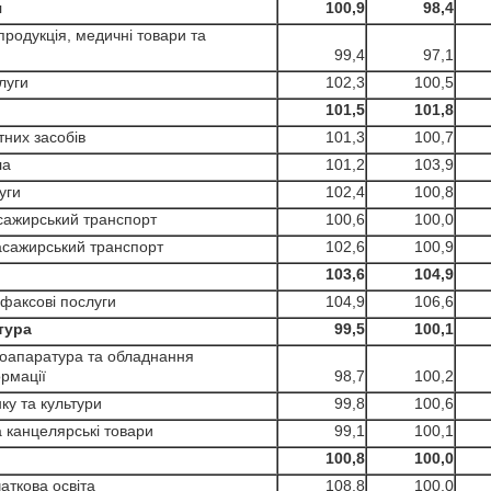
я
100,9
98,4
дукція, медичні товари та
99,4
97,1
уги
102,3
100,5
101,5
101,8
их засобів
101,3
100,7
ла
101,2
103,9
уги
102,4
100,8
жирський транспорт
100,6
100,0
ажирський транспорт
102,6
100,9
103,6
104,9
аксові послуги
104,9
106,6
тура
99,5
100,1
апаратура та обладнання
рмації
98,7
100,2
 та культури
99,8
100,6
канцелярські товари
99,1
100,1
100,8
100,0
ткова освіта
108,8
100,0