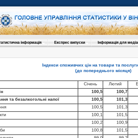
татистична інформація
Експрес випуски
Інформація для медіа
Індекси споживчих цін на товари та послуги
(до попереднього місяця)
Січень
Лютий
ін
100,5
100,7
ня та безалкогольні напої
100,5
101,3
ння
100,5
101,3
кти
100,1
101,5
100,2
100,9
би
100,8
101,5
одукти
99,0
99,2