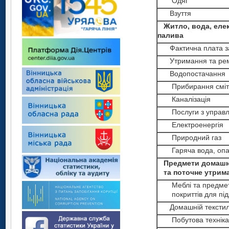
Одяг
Взуття
Житло, вода, елект
палива
Фактична плата за 
Утримання та рем
Водопостачання
Прибирання сміт
Каналізація
Послуги з управлі
Електроенергія
Природний газ
Гаряча вода, опа
Предмети домашньо
та поточне утрима
Меблі та предмети 
покриттів для під
Домашній тексти
Побутова техніка