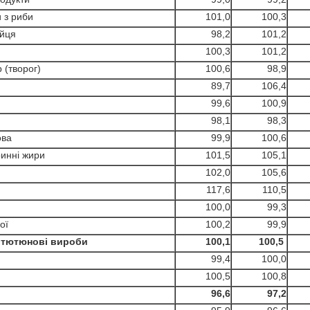
з риби
101,0
100,3
йця
98,2
101,2
100,3
101,2
(творог)
100,6
98,9
89,7
106,4
99,6
100,9
98,1
98,3
ва
99,9
100,6
инні жири
101,5
105,1
102,0
105,6
117,6
110,5
100,0
99,3
ої
100,2
99,9
 тютюнові вироби
100,1
100,5
99,4
100,0
100,5
100,8
96,6
97,2