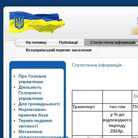
На головну
Публікації
Статистична інформація
Всеукраїнський перепис населення
Статистична інформація
Про Головне
управління
Діяльність
Головного
Сі
управління
Для громадськості
Транспорт
тис.ткм
71
Нормативно-
у % до
правова база
відповідного
Термін подання
періоду
звітності
2024р.
Метаописи
держстатспостережень