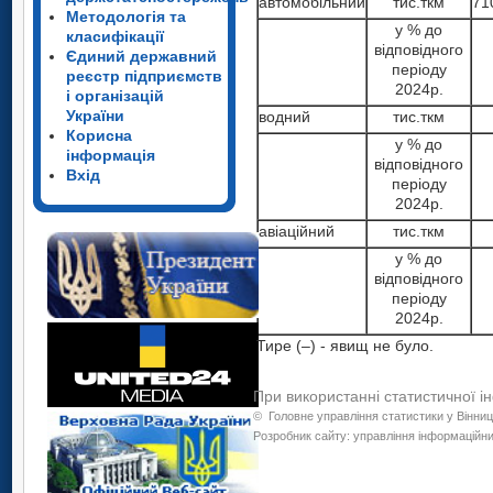
автомобільний
тис.ткм
71
Методологія та
у % до
класифікації
відповідного
Єдиний державний
періоду
реєстр підприємств
2024р.
і організацій
України
водний
тис.ткм
Корисна
у % до
інформація
відповідного
Вхід
періоду
2024р.
авіаційний
тис.ткм
у % до
відповідного
періоду
2024р.
Тире (–) - явищ не було.
При використанні статистичної і
©
Головне управління статистики у Вінниц
Розробник сайту: управління інформаційних