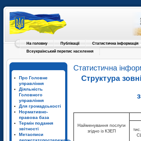
На головну
Публікації
Статистична інформація
Всеукраїнський перепис населення
Статистична інфор
Структура зовн
Про Головне
управління
Діяльність
з
Головного
управління
Для громадськості
Нормативно-
правова база
Термін подання
Найменування послуги
звітності
тис
згідно із КЗЕП
Метаописи
С
держстатспостережень