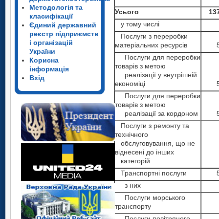
Методологія та
Усього
13
класифікації
у тому числі
Єдиний державний
реєстр підприємств
Послуги з переробки
і організацій
матеріальних ресурсів
України
Послуги для переробки
Корисна
товарів з метою
інформація
реалізації у внутрішній
Вхід
економіці
Послуги для переробки
товарів з метою
реалізації за кордоном
Послуги з ремонту та
технічного
обслуговування, що не
віднесені до інших
категорій
Транспортні послуги
з них
Послуги морського
транспорту
Послуги повітряного