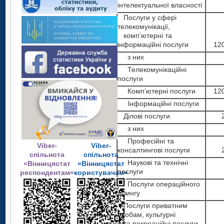
інтелектуальної власності
Послуги у сфері
телекомунікації,
комп’ютерні та
інформаційні послуги
12
з них
Телекомунікаційні
послуги
Комп’ютерні послуги
12
Інформаційні послуги
Ділові послуги
з них
Професійні та
Viber-
Viber-
консалтингові послуги
спільнота
спільнота
Наукові та технічні
«Вінницястат
«Вінницястат
послуги
респондентам»
користувачам»
Послуги операційного
лізингу
Послуги приватним
особам, культурні
та рекреаційні послуги