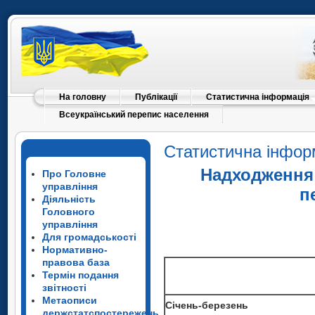
На головну
Публікації
Статистична інформація
Всеукраїнський перепис населення
Статистична інфор
Надходження 
Про Головне
управління
п
Діяльність
Головного
управління
Для громадськості
Нормативно-
правова база
Термін подання
звітності
Метаописи
Січень-березень
держстатспостережень