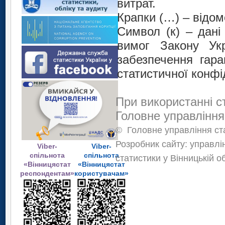
витрат.
Крапки (…) – відомо
Символ (к) – дан
вимог Закону Укр
забезпечення гара
статистичної конфі
При використанні с
Головне управління
©
Головне управління ста
Розробник сайту: управлі
Viber-
Viber-
спільнота
спільнота
статистики у Вінницькій о
«Вінницястат
«Вінницястат
респондентам»
користувачам»