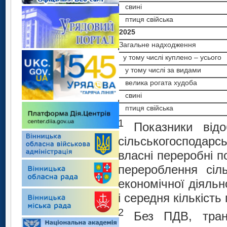
cвині
птиця свійська
2025
Загальне надходження
у тому числі куплено – усього
у тому числі за видами
велика рогата худоба
cвині
птиця свійська
1
Показники від
сільськогосподарс
власні переробні п
перероблення сіл
економічної діяльн
і середня кількість
2
Без ПДВ, тран