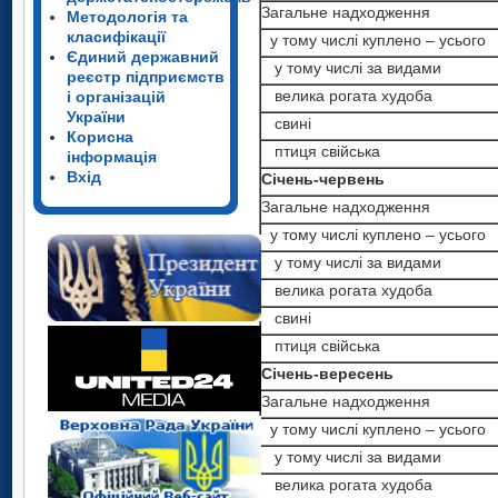
Загальне надходження
Методологія та
класифікації
у тому числі куплено – усього
Єдиний державний
у тому числі за видами
реєстр підприємств
велика рогата худоба
і організацій
України
cвині
Корисна
птиця свійська
інформація
Вхід
Січень-червень
Загальне надходження
у тому числі куплено – усього
у тому числі за видами
велика рогата худоба
cвині
птиця свійська
Січень-вересень
Загальне надходження
у тому числі куплено – усього
у тому числі за видами
велика рогата худоба