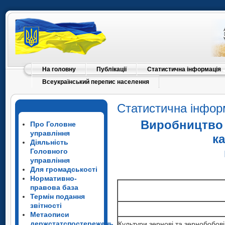
На головну
Публікації
Статистична інформація
Всеукраїнський перепис населення
Статистична інфор
Виробництво 
Про Головне
управління
к
Діяльність
Головного
управління
Для громадськості
Нормативно-
Культури зернові та
правова база
1
Термін подання
зернобобові
Культури зернові та
звітності
Культури зернові та
у тому числі
1
зернобобові
Метаописи
1
зернобобові
Культури зернові та
пшениця
держстатспостережень
Культури зернові та зернобобові
Культури зернові та