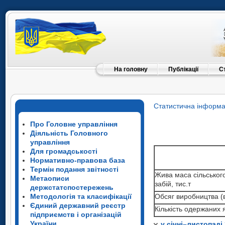
На головну
Публікації
С
Статистична інформа
Про Головне управління
Діяльність Головного
управління
Для громадськості
Нормативно-правова база
Термін подання звітності
Жива маса сільськог
Метаописи
Жива маса сільсько
забій, тис.т
держстатспостережень
забій, тис.т
Жива маса сільсько
Методологія та класифікації
Обсяг виробництва (в
Обсяг виробництва (
забій, тис.т
Єдиний державний реєстр
Жива маса сільсько
Кількість одержаних я
підприємств і організацій
Кількість одержаних 
Обсяг виробництва (
забій, тис.т
Жива маса сільсько
України
у січні–листопаді