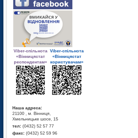
Viber-спільнота
Viber-спільнота
«Вінницястат
«Вінницястат
респондентам»
користувачам»
Наша адреса:
21100 , м. Вінниця,
Хмельницьке шосе, 15
тел:
(0432) 52 57 77
факс:
(0432) 52 59 96