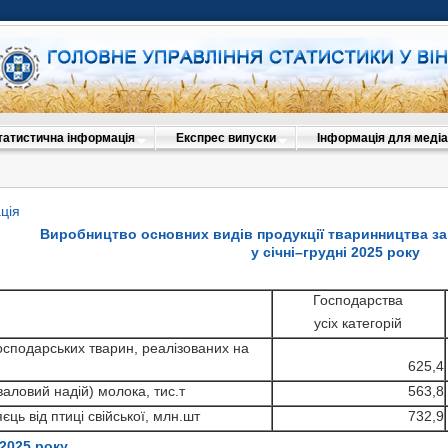
татистична інформація
Експрес випуски
Інформація для медіа
ція
Виробництво основних видів продукції тваринництва за
у січні–грудні 2025 року
Господарства
Господарства
усіх категорій
усіх категорій
Господарства
осподарських тварин, реалізованих на
господарських тварин, реалізованих на
усіх категорій
625,4
Господарства
572,1
господарських тварин, реалізованих на
усіх категорій
аловий надій) молока, тис.т
563,8
Господарства
валовий надій) молока, тис.т
528,6
523,1
господарських тварин, реалізованих на
єць від птиці свійської, млн.шт
усіх категорій
732,9
Господарства
яєць від птиці свійської, млн.шт
684,2
валовий надій) молока, тис.т
480,5
470,2
господарських тварин, реалізованих на
усіх категорій
 2025 року