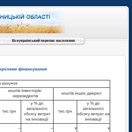
Всеукраїнський перепис населення
жерелами фінансування
а рахунок
коштів інвесторів-
коштів інших джерел
нерезидентів
у % до
у % до
загального
загального
тис.грн
тис.грн
обсягу витрат
обсягу витрат на
на інновації
інновації
–
–
к
к