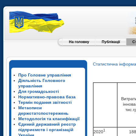
На головну
Публікації
С
Статистична інформа
Про Головне управління
Діяльність Головного
управління
Для громадськості
Нормативно-правова база
Витрат
Термін подання звітності
інновац
Метаописи
тис.г
держстатспостережень
Методологія та класифікації
Єдиний державний реєстр
підприємств і організацій
1
2020
188
України