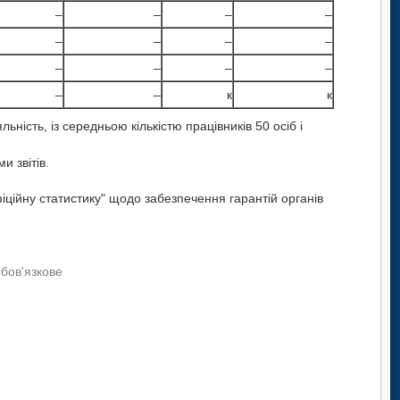
–
–
–
–
–
–
–
–
–
–
–
–
–
–
к
к
ість, із середньою кількістю працівників 50 осіб і
 звітів.
ційну статистику" щодо забезпечення гарантій органів
обов'язкове