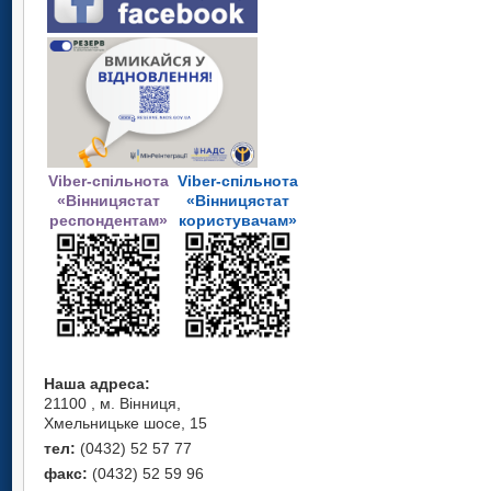
Viber-спільнота
Viber-спільнота
«Вінницястат
«Вінницястат
респондентам»
користувачам»
Наша адреса:
21100 , м. Вінниця,
Хмельницьке шосе, 15
тел:
(0432) 52 57 77
факс:
(0432) 52 59 96