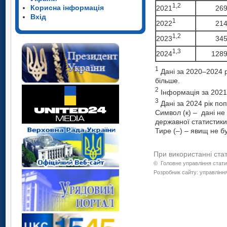
1,2
Корисна інформація
2021
269
Вхід
1
2022
214
1,
2
2023
345
1,
3
2024
1289
1
Дані за 2020–2024 р
більше.
2
Інформація за 2021,
3
Дані за 2024 рік поп
Символ (к) – дані не
державної статистики
Тире (–) – явищ не б
При використанні ста
©
Головне управління стати
Розробник сайту: управління