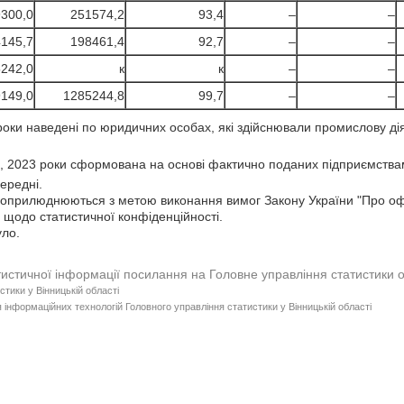
300,0
251574,2
93,4
–
–
145,7
198461,4
92,7
–
–
242,0
к
к
–
–
149,0
1285244,8
99,7
–
–
оки наведені по юридичних особах, які здійснювали промислову діяльн
 2023 роки сформована на основі фактично поданих підприємствами
ередні.
 оприлюднюються з метою виконання вимог Закону України "Про офі
 щодо статистичної конфіденційності.
уло.
тистичної інформації посилання на Головне управління статистики 
стики у Вінницькій області
 інформаційних технологій Головного управління статистики у Вінницькій області