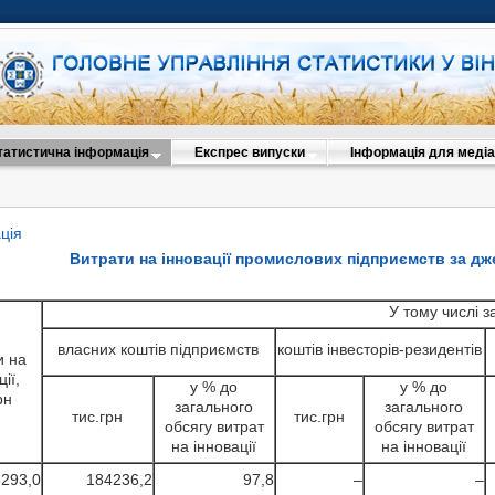
татистична інформація
Експрес випуски
Інформація для медіа
ція
Витрати на інновації промислових підприємств за д
У тому числі з
власних коштів підприємств
коштів інвесторів-резидентів
и на
ії,
у % до
у % до
рн
загального
загального
тис.грн
тис.грн
обсягу витрат
обсягу витрат
на інновації
на інновації
293,0
184236,2
97,8
–
–