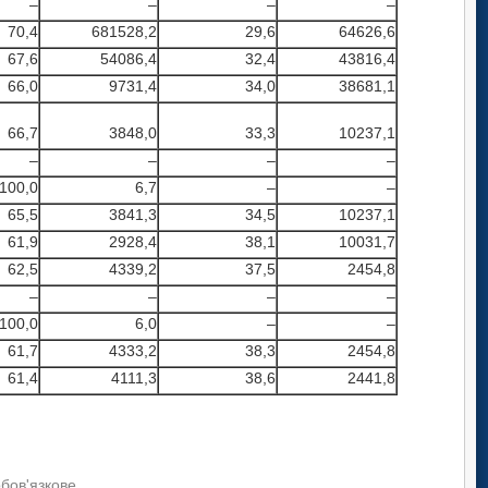
–
–
–
–
70,4
681528,2
29,6
64626,6
67,6
54086,4
32,4
43816,4
66,0
9731,4
34,0
38681,1
66,7
3848,0
33,3
10237,1
–
–
–
–
100,0
6,7
–
–
65,5
3841,3
34,5
10237,1
61,9
2928,4
38,1
10031,7
62,5
4339,2
37,5
2454,8
–
–
–
–
100,0
6,0
–
–
61,7
4333,2
38,3
2454,8
61,4
4111,3
38,6
2441,8
обов'язкове