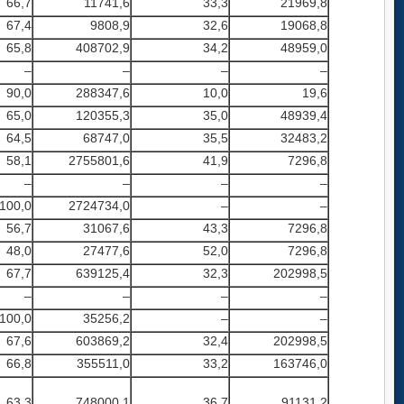
66,7
11741,6
33,3
21969,8
67,4
9808,9
32,6
19068,8
65,8
408702,9
34,2
48959,0
–
–
–
–
90,0
288347,6
10,0
19,6
65,0
120355,3
35,0
48939,4
64,5
68747,0
35,5
32483,2
58,1
2755801,6
41,9
7296,8
–
–
–
–
100,0
2724734,0
–
–
56,7
31067,6
43,3
7296,8
48,0
27477,6
52,0
7296,8
67,7
639125,4
32,3
202998,5
–
–
–
–
100,0
35256,2
–
–
67,6
603869,2
32,4
202998,5
66,8
355511,0
33,2
163746,0
63,3
748000,1
36,7
91131,2