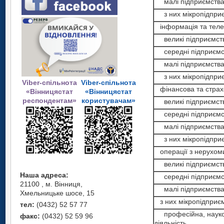
малі підприємств
з них мікропідпри
інформація та телек
великі підприємст
середні підприємс
малі підприємств
з них мікропідпри
Viber-спільнота
Viber-спільнота
фінансова та страхо
«Вінницястат
«Вінницястат
респондентам»
користувачам»
великі підприємст
середні підприємс
малі підприємств
з них мікропідпри
операції з нерухо
великі підприємст
Наша адреса:
середні підприємс
21100 , м. Вінниця,
малі підприємств
Хмельницьке шосе, 15
з них мікропідприє
тел:
(0432) 52 57 77
професійна, науков
факс:
(0432) 52 59 96
діяльність