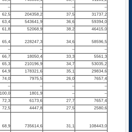
–
–
–
–
62,5
204358,2
37,5
31737,2
63,4
543641,9
36,6
59394,0
61,8
52068,9
38,2
46415,0
65,4
228247,3
34,6
58596,5
–
–
–
–
66,7
18050,4
33,3
5561,3
65,3
210196,9
34,7
53035,2
64,9
178321,6
35,1
29834,6
74,0
7975,5
26,0
7657,4
–
–
–
–
100,0
1801,9
–
–
72,3
6173,6
27,7
7657,4
72,5
4447,8
27,5
2580,6
68,9
735614,6
31,1
108443,0