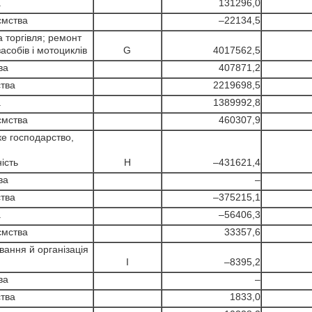
а
131296,0
ємства
–22134,5
 торгівля; ремонт
собів і мотоциклів
G
4017562,5
ва
407871,2
тва
2219698,5
а
1389992,8
ємства
460307,9
е господарство,
ість
H
–431621,4
ва
–
тва
–375215,1
а
–56406,3
ємства
33357,6
ання й організація
I
–8395,2
ва
–
тва
1833,0