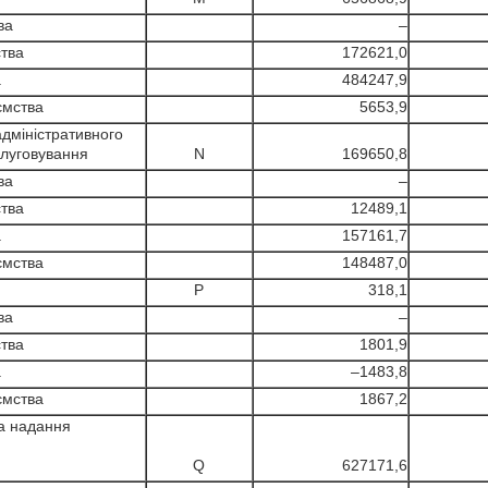
ва
–
тва
172621,0
а
484247,9
ємства
5653,9
адміністративного
луговування
N
169650,8
ва
–
тва
12489,1
а
157161,7
ємства
148487,0
P
318,1
ва
–
тва
1801,9
а
–1483,8
ємства
1867,2
а надання
Q
627171,6