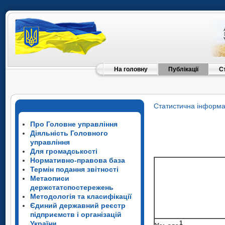
На головну
Публікації
С
Статистична інформа
Про Головне управління
Діяльність Головного
управління
Для громадськості
Нормативно-правова база
Термін подання звітності
Метаописи
держстатспостережень
Методологія та класифікації
Єдиний державний реєстр
підприємств і організацій
України
1