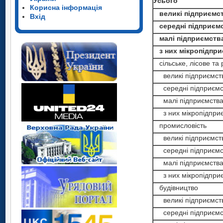
Усього
Корисна інформація
великі підприємс
Вхід
середні підприєм
малі підприємств
з них мікропідпри
сільське, лісове та
великі підприємст
середні підприємс
малі підприємств
з них мікропідпри
промисловість
великі підприємст
середні підприємс
малі підприємств
з них мікропідпри
будівництво
великі підприємст
середні підприємс