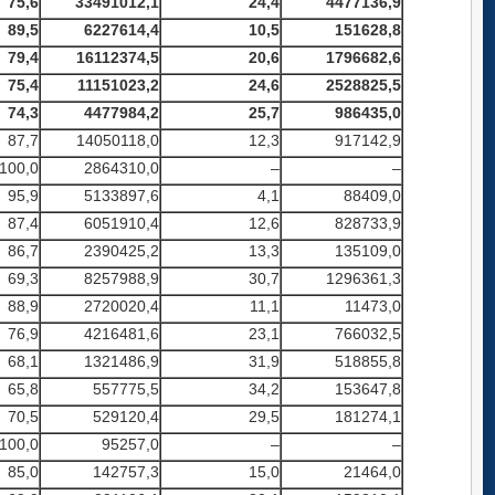
75,6
33491012,1
24,4
4477136,9
89,5
6227614,4
10,5
151628,8
79,4
16112374,5
20,6
1796682,6
75,4
11151023,2
24,6
2528825,5
74,3
4477984,2
25,7
986435,0
87,7
14050118,0
12,3
917142,9
100,0
2864310,0
–
–
95,9
5133897,6
4,1
88409,0
87,4
6051910,4
12,6
828733,9
86,7
2390425,2
13,3
135109,0
69,3
8257988,9
30,7
1296361,3
88,9
2720020,4
11,1
11473,0
76,9
4216481,6
23,1
766032,5
68,1
1321486,9
31,9
518855,8
65,8
557775,5
34,2
153647,8
70,5
529120,4
29,5
181274,1
100,0
95257,0
–
–
85,0
142757,3
15,0
21464,0