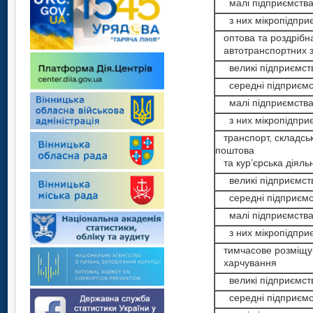
малі підприємств
з них мікропідпри
оптова та роздрібна
автотранспортних за
великі підприємст
середні підприємс
малі підприємств
з них мікропідпри
транспорт, складськ
поштова
та кур’єрська діяльн
великі підприємст
середні підприємс
малі підприємств
з них мікропідпри
тимчасове розміщув
харчування
великі підприємст
середні підприємс