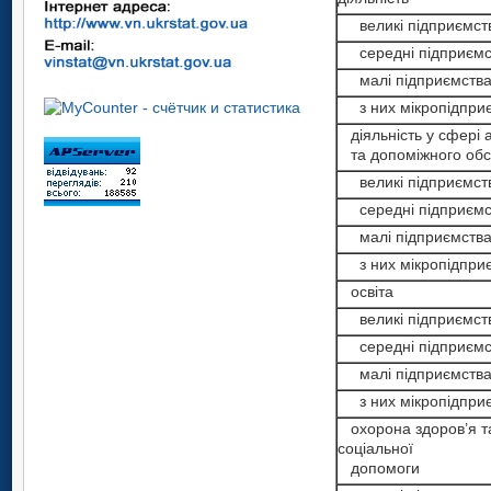
великі підприємст
середні підприємс
малі підприємств
з них мікропідпри
діяльність у сфері 
та допоміжного обс
великі підприємст
середні підприємс
малі підприємств
з них мікропідпри
освіта
великі підприємст
середні підприємс
малі підприємств
з них мікропідпри
охорона здоров’я т
соціальної
допомоги