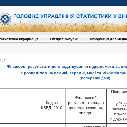
татистична інформація
Експрес випуски
Інформація для медіа
ція
Фінансові результати до оподаткування підприємств за ви
з розподілом на великі, середні, малі та мікропідпр
(попередні дані)
Підприє
Фінансовий
Код за
результат (сальдо)
у % д
КВЕД–2010
до оподаткування,
загальн
тис.грн
кількос
підприєм