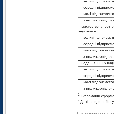
великі підприємст
середні підприємс
малі підприємств
з них мікропідпри
мистецтво, спорт, р
відпочинок
великі підприємст
середні підприємс
малі підприємств
з них мікропідпри
надання інших виді
великі підприємст
середні підприємс
малі підприємств
з них мікропідпри
1
Інформація сформов
2
Дані наведено без у
При використанні ста