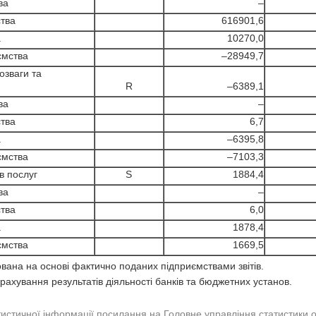
ва
–
тва
616901,6
а
10270,0
ємства
–28949,7
озваги та
R
–6389,1
ва
–
тва
6,7
а
–6395,8
ємства
–7103,3
в послуг
S
1884,4
ва
–
тва
6,0
а
1878,4
ємства
1669,5
ана на основі фактично поданих підприємствами звітів.
рахування результатів діяльності банків та бюджетних установ.
тистичної інформації посилання на Головне управління статистики 