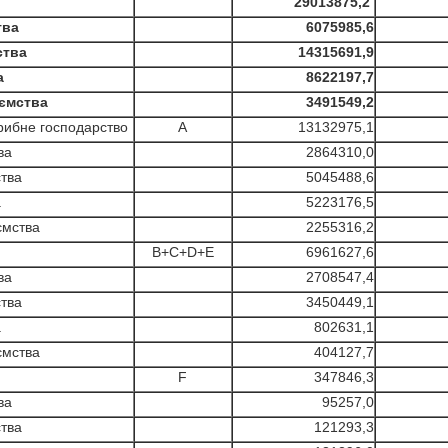
29013875,2
тва
6075985,6
ства
14315691,9
а
8622197,7
ємства
3491549,2
 рибне господарство
A
13132975,1
ва
2864310,0
тва
5045488,6
а
5223176,5
ємства
2255316,2
B+C+D+E
6961627,6
ва
2708547,4
тва
3450449,1
а
802631,1
ємства
404127,7
F
347846,3
ва
95257,0
тва
121293,3