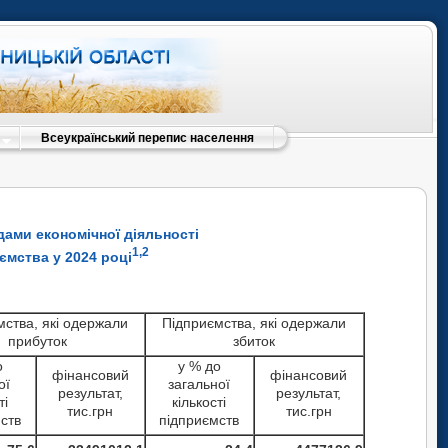
Всеукраїнський перепис населення
дами економічної діяльності
1,2
иємства у 2024 році
мства, які одержали
Підприємства, які одержали
прибуток
збиток
о
у % до
фінансовий
фінансовий
ої
загальної
результат,
результат,
ті
кількості
тис.грн
тис.грн
ств
підприємств