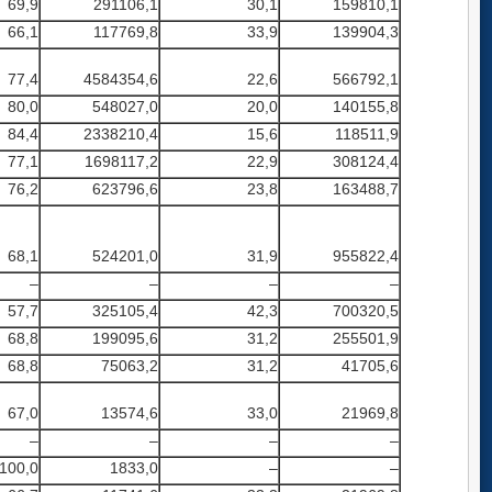
69,9
291106,1
30,1
159810,1
66,1
117769,8
33,9
139904,3
77,4
4584354,6
22,6
566792,1
80,0
548027,0
20,0
140155,8
84,4
2338210,4
15,6
118511,9
77,1
1698117,2
22,9
308124,4
76,2
623796,6
23,8
163488,7
68,1
524201,0
31,9
955822,4
–
–
–
–
57,7
325105,4
42,3
700320,5
68,8
199095,6
31,2
255501,9
68,8
75063,2
31,2
41705,6
67,0
13574,6
33,0
21969,8
–
–
–
–
100,0
1833,0
–
–