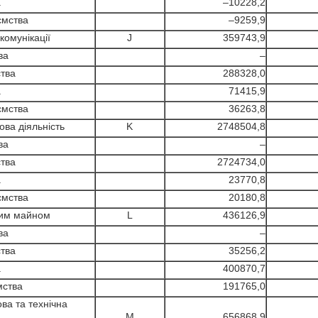
а
–10228,2
ємства
–9259,9
омунікації
J
359743,9
ва
–
тва
288328,0
а
71415,9
ємства
36263,8
ва діяльність
K
2748504,8
ва
–
тва
2724734,0
а
23770,8
ємства
20180,8
мим майном
L
436126,9
ва
–
тва
35256,2
а
400870,7
мства
191765,0
а та технічна
M
656868,9