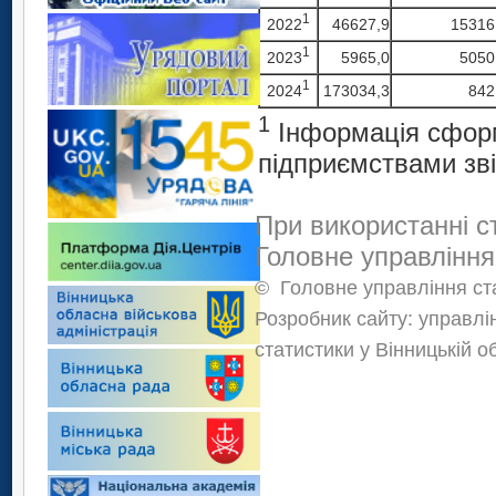
1
2022
46627,9
15316
1
2023
5965,0
5050
1
2024
173034,3
842
1
Інформація сформ
підприємствами зві
При використанні с
Головне управління
©
Головне управління ста
Розробник сайту: управлі
статистики у Вінницькій о