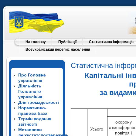
На головну
Публікації
Статистична інформація
Всеукраїнський перепис населення
Статистична інфор
Капітальні ін
Про Головне
управління
п
Діяльність
за видам
Головного
управління
Для громадськості
Нормативно-
правова база
Термін подання
охорону
звітності
атмосферног
Усього
Метаописи
повітря і
держстатспостережень