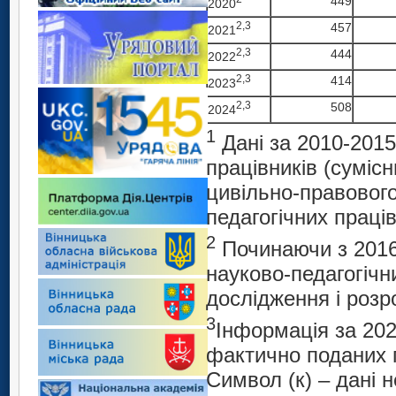
449
2020
2,3
457
2021
2,3
444
2022
2,3
414
2023
2,3
508
2024
1
Дані за 2010-2015
працівників (сумісн
цивільно-правовог
педагогічних праців
2
Починаючи з 2016
науково-педагогічни
дослідження і розр
3
Інформація за 20
фактично поданих п
Символ (к) – дані