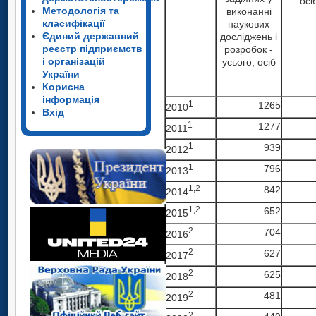
осі
Методологія та
виконанні
класифікації
наукових
Єдиний державний
досліджень і
реєстр підприємств
розробок -
і організацій
усього, осіб
України
Корисна
інформація
1
1265
2010
Вхід
1
1277
2011
1
939
2012
1
796
2013
1,2
842
2014
1,2
652
2015
2
704
2016
2
627
2017
2
625
2018
2
481
2019
2