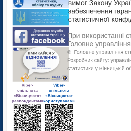
вимог Закону Украї
забезпечення гаран
статистичної конфі
При використанні с
Головне управління
©
Головне управління ста
Розробник сайту: управлі
статистики у Вінницькій о
Viber-
Viber-
спільнота
спільнота
«Вінницястат
«Вінницястат
респондентам»
користувачам»