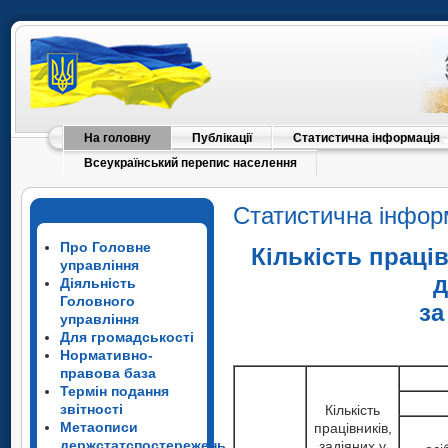
На головну
Публікації
Статистична інформація
Всеукраїнський перепис населення
Статистична інфор
Про Головне
Кількість праців
управління
д
Діяльність
Головного
за
управління
Для громадськості
Нормативно-
правова база
Термін подання
звітності
Кількість
Метаописи
працівників,
держстатспостережень
задіяних у