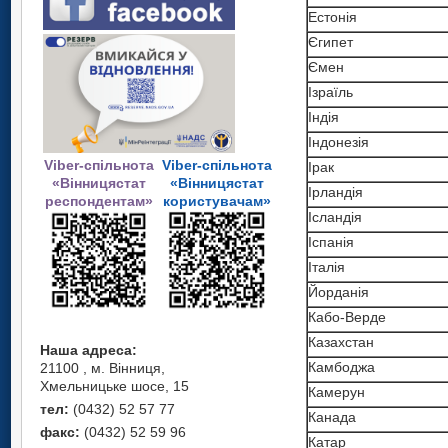
Естонія
Єгипет
Ємен
Ізраїль
Індія
Індонезія
Viber-спільнота
Viber-спільнота
Ірак
«Вінницястат
«Вінницястат
Ірландія
респондентам»
користувачам»
Ісландія
Іспанія
Італія
Йорданія
Кабо-Верде
Казахстан
Наша адреса:
Камбоджа
21100 , м. Вінниця,
Хмельницьке шосе, 15
Камерун
тел:
(0432) 52 57 77
Канада
факс:
(0432) 52 59 96
Катар