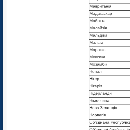
Мавританія
Мадагаскар
Майотта
Малайзія
Мальдіви
Мальта
Марокко
Мексика
Мозамбік
Непал
Нігер
Нігерія
Нідерланди
Німеччина
Нова Зеландія
Норвегія
Об'єднана Республік
Об’єднані Арабські Е