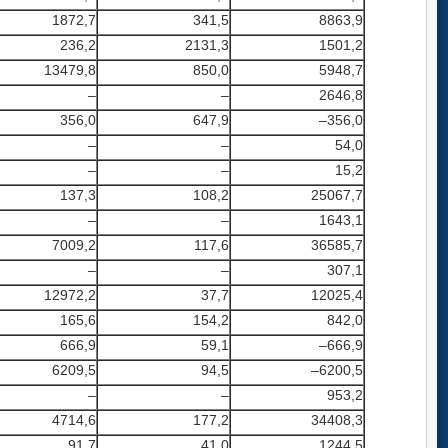
1872,7
341,5
8863,9
236,2
2131,3
1501,2
13479,8
850,0
5948,7
–
–
2646,8
356,0
647,9
–356,0
–
–
54,0
–
–
15,2
137,3
108,2
25067,7
–
–
1643,1
7009,2
117,6
36585,7
–
–
307,1
12972,2
37,7
12025,4
165,6
154,2
842,0
666,9
59,1
–666,9
6209,5
94,5
–6200,5
–
–
953,2
4714,6
177,2
34408,3
91,7
41,0
1244,5