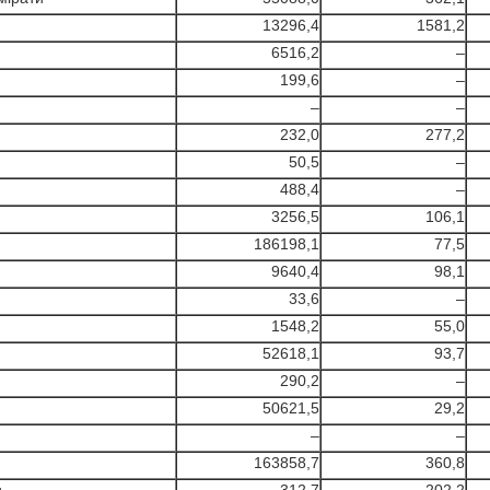
13296,4
1581,2
6516,2
–
199,6
–
–
–
232,0
277,2
50,5
–
488,4
–
3256,5
106,1
186198,1
77,5
9640,4
98,1
33,6
–
1548,2
55,0
52618,1
93,7
290,2
–
50621,5
29,2
–
–
163858,7
360,8