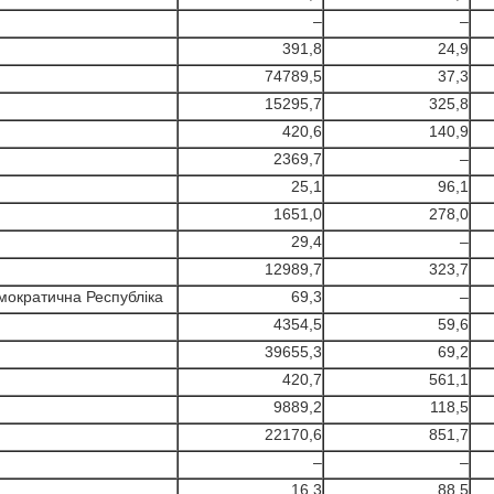
–
–
391,8
24,9
74789,5
37,3
15295,7
325,8
420,6
140,9
2369,7
–
25,1
96,1
1651,0
278,0
29,4
–
12989,7
323,7
мократична Республіка
69,3
–
4354,5
59,6
39655,3
69,2
420,7
561,1
9889,2
118,5
22170,6
851,7
–
–
16,3
88,5