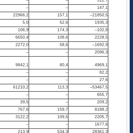
–
–
312,7
–
–
147,1
22966,2
157,1
–21850,5
5,0
52,6
1935,3
106,9
174,3
–102,8
6650,4
108,6
2228,5
2272,0
58,6
–1692,9
–
–
2096,3
9842,1
80,4
4969,1
–
–
82,2
–
–
27,6
61210,2
113,3
–53467,5
–
–
655,7
39,5
–
209,2
767,6
159,7
8188,2
3122,2
109,5
2205,7
–
–
1677,6
213,9
534,3
28361,3