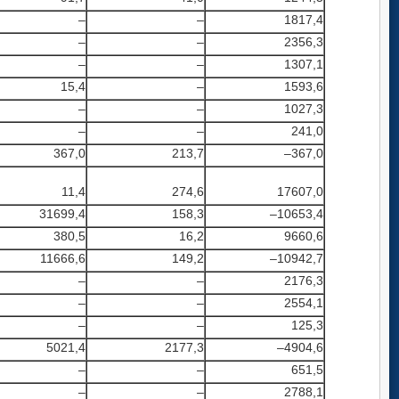
–
–
1817,4
–
–
2356,3
–
–
1307,1
15,4
–
1593,6
–
–
1027,3
–
–
241,0
367,0
213,7
–367,0
11,4
274,6
17607,0
31699,4
158,3
–10653,4
380,5
16,2
9660,6
11666,6
149,2
–10942,7
–
–
2176,3
–
–
2554,1
–
–
125,3
5021,4
2177,3
–4904,6
–
–
651,5
–
–
2788,1