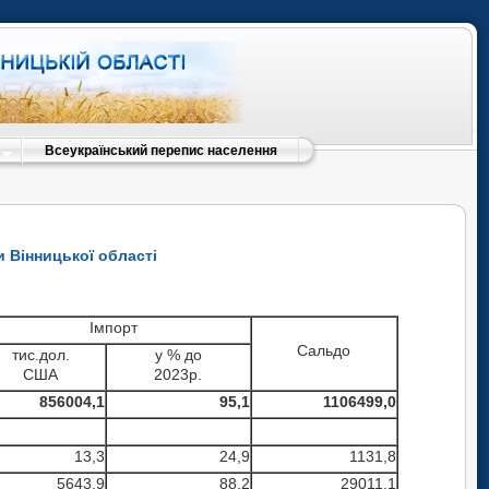
Всеукраїнський перепис населення
и Вінницької області
Імпорт
Сальдо
тис.дол.
у % до
США
2023р.
856004,1
95,1
1106499,0
13,3
24,9
1131,8
5643,9
88,2
29011,1