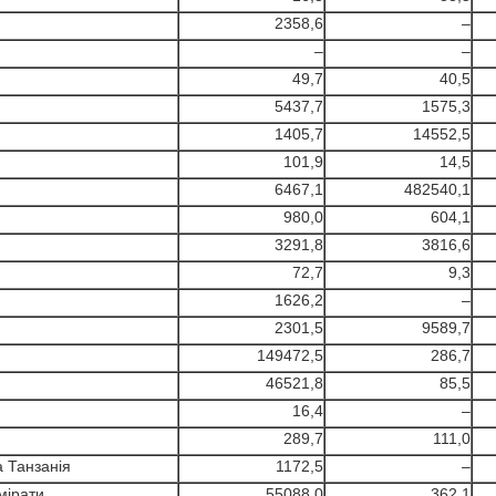
2358,6
–
–
–
49,7
40,5
5437,7
1575,3
1405,7
14552,5
101,9
14,5
6467,1
482540,1
980,0
604,1
3291,8
3816,6
72,7
9,3
1626,2
–
2301,5
9589,7
149472,5
286,7
46521,8
85,5
16,4
–
289,7
111,0
а Танзанія
1172,5
–
мірати
55088,0
362,1