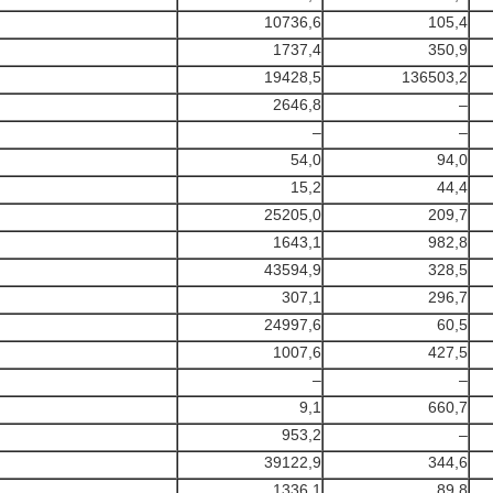
10736,6
105,4
1737,4
350,9
19428,5
136503,2
2646,8
–
–
–
54,0
94,0
15,2
44,4
25205,0
209,7
1643,1
982,8
43594,9
328,5
307,1
296,7
24997,6
60,5
1007,6
427,5
–
–
9,1
660,7
953,2
–
39122,9
344,6
1336,1
89,8