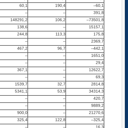
60,1
190,4
–60,1
–
–
391,8
148291,2
106,2
–73501,8
138,6
–
15157,1
244,8
113,3
175,8
–
–
2369,7
467,2
96,7
–442,1
–
–
1651,0
–
–
29,4
367,1
–
12622,7
–
–
69,3
1539,7
32,7
2814,8
5341,1
53,9
34314,3
–
–
420,7
–
–
9889,2
900,0
–
21270,6
325,4
122,8
–325,4
–
–
16,3