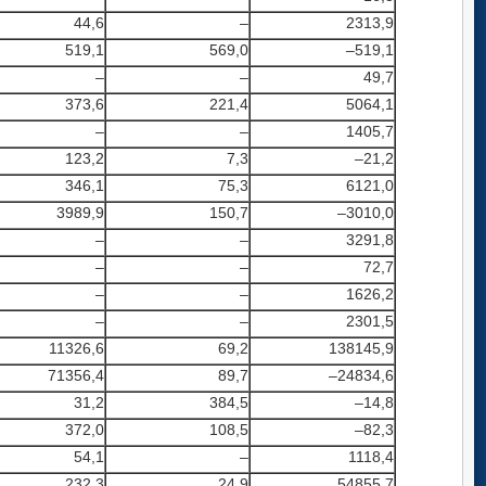
44,6
–
2313,9
519,1
569,0
–519,1
–
–
49,7
373,6
221,4
5064,1
–
–
1405,7
123,2
7,3
–21,2
346,1
75,3
6121,0
3989,9
150,7
–3010,0
–
–
3291,8
–
–
72,7
–
–
1626,2
–
–
2301,5
11326,6
69,2
138145,9
71356,4
89,7
–24834,6
31,2
384,5
–14,8
372,0
108,5
–82,3
54,1
–
1118,4
232,3
24,9
54855,7