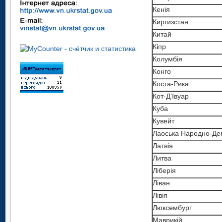
Кенія
Киргизстан
Китай
Кіпр
Колумбія
Конго
Коста-Рика
Кот-Д’Івуар
Куба
Кувейт
Лаоська Народно-Де
Латвія
Литва
Ліберія
Ліван
Лівія
Люксембург
Маврикій