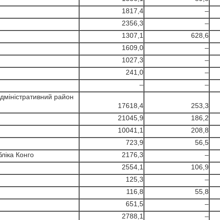
1817,4
–
2356,3
–
1307,1
628,6
1609,0
–
1027,3
–
241,0
–
–
–
адміністративний район
17618,4
253,3
21045,9
186,2
10041,1
208,8
723,9
56,5
ліка Конго
2176,3
–
2554,1
106,9
125,3
–
116,8
55,8
651,5
–
2788,1
–