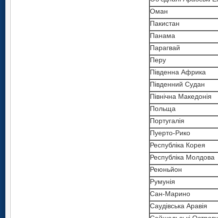
Оман
Пакистан
Панама
Парагвай
Перу
Південна Африка
Південний Судан
Північна Македонія
Польща
Португалія
Пуерто-Рико
Республіка Корея
Республіка Молдова
Реюньйон
Румунія
Сан-Марино
Саудівська Аравія