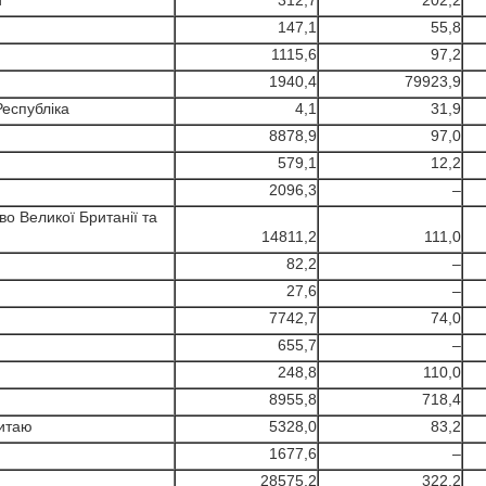
и
312,7
202,2
147,1
55,8
1115,6
97,2
1940,4
79923,9
Республіка
4,1
31,9
8878,9
97,0
579,1
12,2
2096,3
–
о Великої Британії та
14811,2
111,0
82,2
–
27,6
–
7742,7
74,0
655,7
–
248,8
110,0
8955,8
718,4
Китаю
5328,0
83,2
1677,6
–
28575,2
322,2