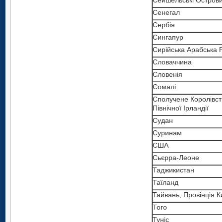
Сейшельські Остров
Сенегал
Сербія
Сингапур
Сирійська Арабська 
Словаччина
Словенія
Сомалі
Сполучене Королівств
Північної Ірландії
Судан
Суринам
США
Сьєрра-Леоне
Таджикистан
Таїланд
Тайвань, Провінція 
Того
Туніс