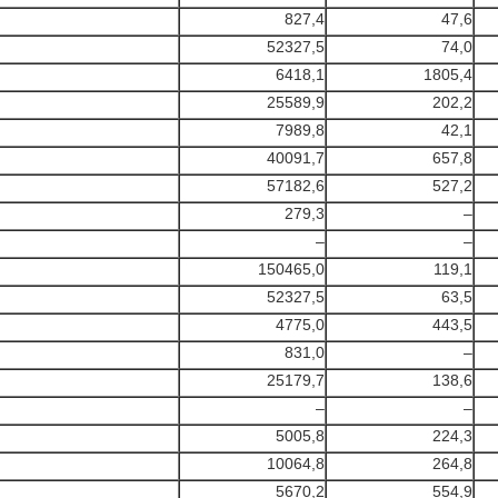
827,4
47,6
52327,5
74,0
6418,1
1805,4
25589,9
202,2
7989,8
42,1
40091,7
657,8
57182,6
527,2
279,3
–
–
–
150465,0
119,1
52327,5
63,5
4775,0
443,5
831,0
–
25179,7
138,6
–
–
5005,8
224,3
10064,8
264,8
5670,2
554,9