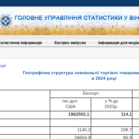
татистична інформація
Експрес випуски
Інформація для медіа
ція
Географічна структура зовнішньої торгівлі товарам
в 2024 році
Експорт
тис.дол.
у % до
США
2023р.
1962503,1
114,1
1145,2
108,7
34654,9
86,5