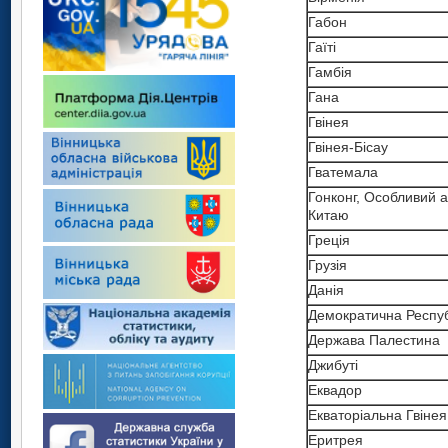
Габон
Гаїті
Гамбія
Гана
Гвінея
Гвінея-Бісау
Гватемала
Гонконг, Особливий 
Китаю
Греція
Грузія
Данія
Демократична Респуб
Держава Палестина
Джибуті
Еквадор
Екваторіальна Гвінея
Еритрея