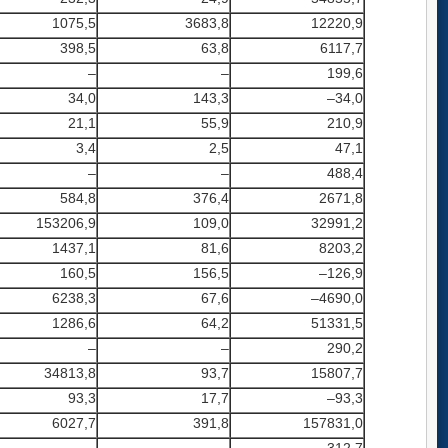
1075,5
3683,8
12220,9
398,5
63,8
6117,7
–
–
199,6
34,0
143,3
–34,0
21,1
55,9
210,9
3,4
2,5
47,1
–
–
488,4
584,8
376,4
2671,8
153206,9
109,0
32991,2
1437,1
81,6
8203,2
160,5
156,5
–126,9
6238,3
67,6
–4690,0
1286,6
64,2
51331,5
–
–
290,2
34813,8
93,7
15807,7
93,3
17,7
–93,3
6027,7
391,8
157831,0