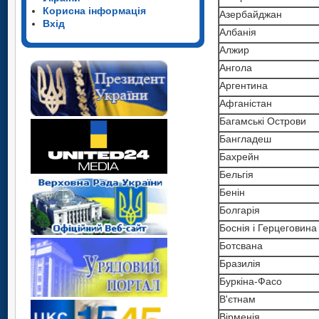
Корисна інформація
Азербайджан
Вхід
Албанія
Алжир
Ангола
Аргентина
Афганістан
Багамські Острови
Бангладеш
Бахрейн
Бельгія
Бенін
Болгарія
Боснія i Герцеговина
Ботсвана
Бразилія
Буркіна-Фасо
В'єтнам
Вірменія