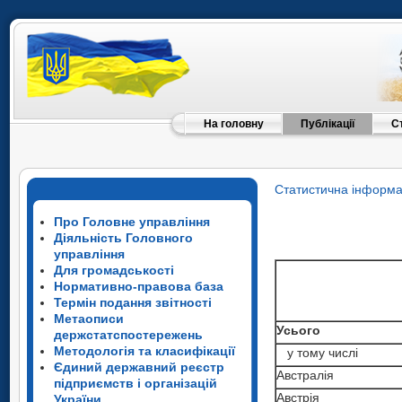
На головну
Публікації
С
Статистична інформа
Про Головне управління
Діяльність Головного
управління
Для громадськості
Нормативно-правова база
Термін подання звітності
Метаописи
Усього
держстатспостережень
Методологія та класифікації
у тому числі
Єдиний державний реєстр
Австралія
підприємств і організацій
Австрія
України