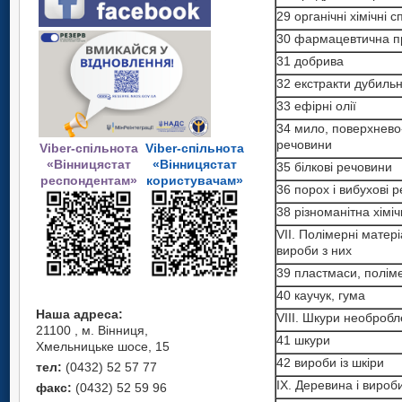
29 органічні хімічні 
30 фармацевтична п
31 добрива
32 екстракти дубильн
33 ефірні олії
34 мило, поверхнево-
речовини
Viber-спільнота
Viber-спільнота
«Вінницястат
«Вінницястат
35 білкові речовини
респондентам»
користувачам»
36 порох і вибуховi 
38 різноманітна хімі
VII. Полімерні матер
вироби з них
39 пластмаси, полім
40 каучук, гума
Наша адреса:
VIII. Шкури необробл
21100 , м. Вінниця,
41 шкури
Хмельницьке шосе, 15
42 вироби із шкіри
тел:
(0432) 52 57 77
IX. Деревина і вироб
факс:
(0432) 52 59 96