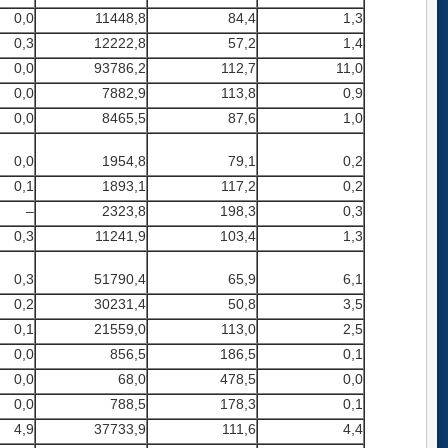
0,0
11448,8
84,4
1,3
0,3
12222,8
57,2
1,4
0,0
93786,2
112,7
11,0
0,0
7882,9
113,8
0,9
0,0
8465,5
87,6
1,0
0,0
1954,8
79,1
0,2
0,1
1893,1
117,2
0,2
–
2323,8
198,3
0,3
0,3
11241,9
103,4
1,3
0,3
51790,4
65,9
6,1
0,2
30231,4
50,8
3,5
0,1
21559,0
113,0
2,5
0,0
856,5
186,5
0,1
0,0
68,0
478,5
0,0
0,0
788,5
178,3
0,1
4,9
37733,9
111,6
4,4