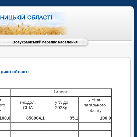
Всеукраїнський перепис населення
ицької області
Імпорт
о
у % до
тис.дол.
у % до
ого
загального
США
2023р.
у
обсягу
100,0
856004,1
95,1
100,0