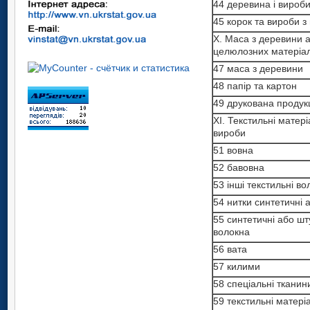
44 деревина і вироб
45 корок та вироби з
X. Маса з деревини 
целюлозних матеріал
47 маса з деревини
48 папір та картон
49 друкована продук
ХI. Текстильні матері
вироби
51 вовна
52 бавовна
53 інші текстильні во
54 нитки синтетичні 
55 синтетичні або шт
волокна
56 вата
57 килими
58 спеціальні тканин
59 текстильні матері