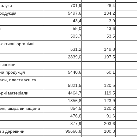
сполуки
701,9
28,4
родукція
5497,6
134,2
43,4
3,9
і
55,0
43,6
503,7
53,5
активні органічні
531,2
149,8
2839,0
197,5
речовини
–
–
чна продукція
5440,6
60,1
іали, пластмаси та
5821,5
120,5
ерні матеріали
4464,7
119,5
1356,8
123,9
ені, шкіра вичищена
854,5
120,2
476,6
91,6
377,9
203,6
и з деревини
95666,8
100,3