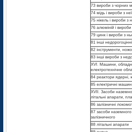
73 вироби з чорних м
74 мідь i вироби з неї
75 нiкель i вироби з 
76 алюміній i вироби
79 цинк i вироби з нь
81 інші недорогоцінн
82 інструменти, ножо
83 інші вироби з нед
XVI. Машини, обладн
електротехнічне обл
84 реактори ядерні,
85 електричні машин
XVII. Засоби наземно
літальні апарати, пл
86 залізничні локомо
87 засоби наземного
залізничного
88 літальні апарати
89 судна