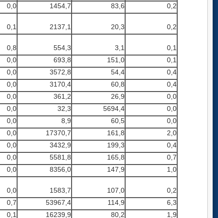
0,0
1454,7
83,6
0,2
0,1
2137,1
20,3
0,2
0,8
554,3
3,1
0,1
0,0
693,8
151,0
0,1
0,0
3572,8
54,4
0,4
0,0
3170,4
60,8
0,4
0,0
361,2
26,9
0,0
0,0
32,3
5694,4
0,0
0,0
8,9
60,5
0,0
0,0
17370,7
161,8
2,0
0,0
3432,9
199,3
0,4
0,0
5581,8
165,8
0,7
0,0
8356,0
147,9
1,0
0,0
1583,7
107,0
0,2
0,7
53967,4
114,9
6,3
0,1
16239,9
80,2
1,9