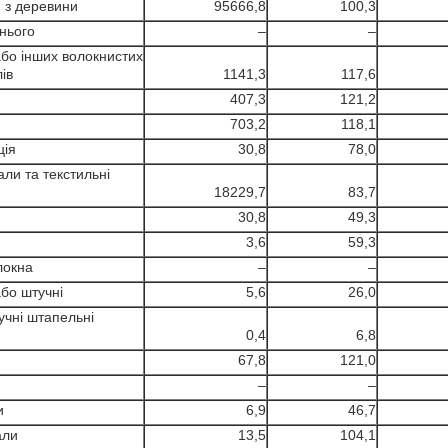
и з деревини
95666,8
100,3
 нього
–
–
або інших волокнистих
ів
1141,3
117,6
407,3
121,2
703,2
118,1
ція
30,8
78,0
али та текстильні
18229,7
83,7
30,8
49,3
3,6
59,3
локна
–
–
або штучні
5,6
26,0
учні штапельні
0,4
6,8
67,8
121,0
–
–
и
6,9
46,7
али
13,5
104,1