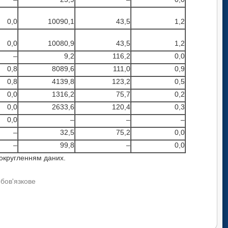
0,0
10090,1
43,5
1,2
0,0
10080,9
43,5
1,2
–
9,2
116,2
0,0
0,8
8089,6
111,0
0,9
0,8
4139,8
123,2
0,5
0,0
1316,2
75,7
0,2
0,0
2633,6
120,4
0,3
0,0
–
–
–
–
32,5
75,2
0,0
–
99,8
–
0,0
 округленням даних.
обов'язкове