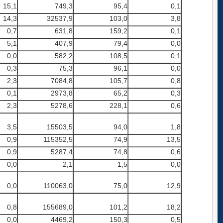
15,1
749,3
95,4
0,1
14,3
32537,9
103,0
3,8
0,7
631,8
159,2
0,1
5,1
407,9
79,4
0,0
0,0
582,2
108,5
0,1
0,3
75,3
96,1
0,0
2,3
7084,8
105,7
0,8
0,1
2973,8
65,2
0,3
2,3
5278,6
228,1
0,6
3,5
15503,5
94,0
1,8
0,9
115352,5
74,9
13,5
0,9
5287,4
74,8
0,6
0,0
2,1
1,5
0,0
0,0
110063,0
75,0
12,9
0,8
155689,0
101,2
18,2
0,0
4469,2
150,3
0,5