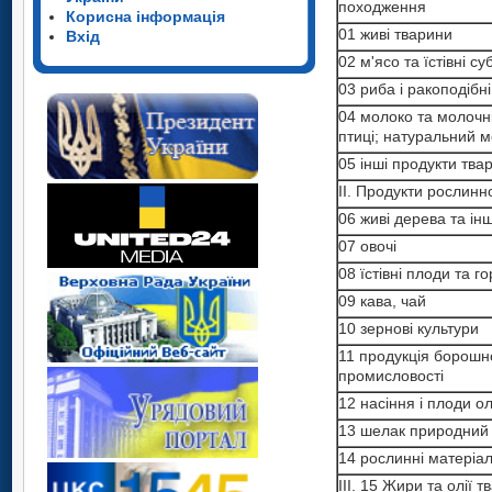
походження
Корисна інформація
01 живі тварини
Вхід
02 м'ясо та їстівні с
03 риба і ракоподібні
04 молоко та молочні
птиці; натуральний 
05 інші продукти тв
II. Продукти рослин
06 живі дерева та ін
07 овочі
08 їстівні плоди та го
09 кава, чай
10 зернові культури
11 продукція борошн
промисловості
12 насіння і плоди о
13 шелак природний
14 рослинні матеріа
ІІІ. 15 Жири та олії 