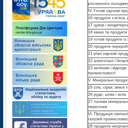
рослинного походже
IV. Готові харчові пр
16 продукти з м'яса,
17 цукор і кондитерсь
18 какао та продукти
19 готові продукти із
20 продукти перероб
21 різні харчові прод
22 алкогольні і безал
23 залишки і відходи
промисловості
V. Мінеральні продук
25 сіль; сірка; землі 
26 руди, шлак і зола
27 палива мінеральні
перегонки
VI. Продукція хімічно
галузей промисловос
28 продукти неорганіч