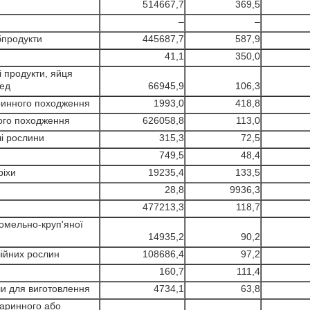
514667,7
369,5
–
–
убпродукти
445687,7
587,9
41,1
350,0
 продукти, яйця
мед
66945,9
106,3
аринного походження
1993,0
418,8
ного походження
626058,8
113,0
ші рослини
315,3
72,5
749,5
48,4
ріхи
19235,4
133,5
28,8
9936,3
477213,3
118,7
омельно-круп'яної
14935,2
90,2
лійних рослин
108686,4
97,2
160,7
111,4
ли для виготовлення
4734,1
63,8
тваринного або