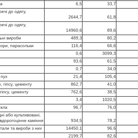
на
6,5
33,7
речі до одягу,
2644,7
61,8
речі до одягу,
14960,6
89,6
льні вироби
489,3
80,2
убори, парасольки
116,4
66,6
0,6
3099,3
93,6
61,5
0,7
34,0
 пух
21,4
105,4
, гіпсу, цементу
862,7
41,0
гіпсу, цементу
762,6
38,5
3,4
1020,5
скла
96,7
76,0
ні або культивовані,
івдорогоцінне каміння
934,5
78,2
тали та вироби з них
14450,1
96,6
2199,7
82,6