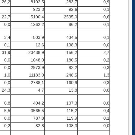
26,2
8102,5
283,7
0,9
–
923,3
92,6
0,1
22,7
5100,4
2535,0
0,6
0,0
1262,2
86,2
0,1
3,4
803,9
434,5
0,1
0,1
12,6
138,3
0,0
31,9
23438,9
156,2
2,7
0,0
1648,0
180,5
0,2
0,0
2973,9
82,2
0,3
1,0
11183,9
248,5
1,3
0,0
2788,1
160,9
0,3
24,3
4,7
13,8
0,0
0,8
404,2
107,3
0,0
5,5
3565,5
115,2
0,4
0,0
787,8
119,9
0,1
0,2
82,8
108,3
0,0