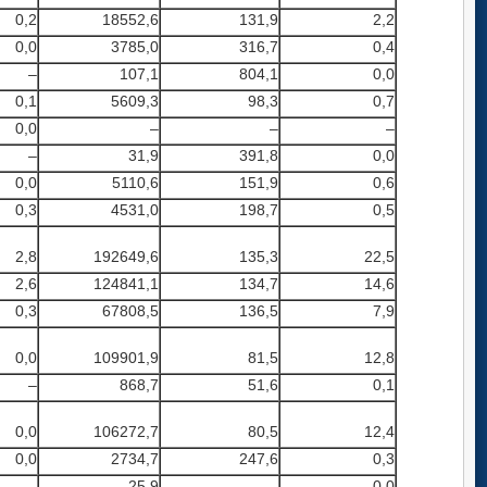
0,2
18552,6
131,9
2,2
0,0
3785,0
316,7
0,4
–
107,1
804,1
0,0
0,1
5609,3
98,3
0,7
0,0
–
–
–
–
31,9
391,8
0,0
0,0
5110,6
151,9
0,6
0,3
4531,0
198,7
0,5
2,8
192649,6
135,3
22,5
2,6
124841,1
134,7
14,6
0,3
67808,5
136,5
7,9
0,0
109901,9
81,5
12,8
–
868,7
51,6
0,1
0,0
106272,7
80,5
12,4
0,0
2734,7
247,6
0,3
–
25,9
–
0,0