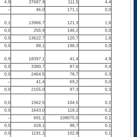
4,9
37687,9
111,5
4,4
–
46,0
171,1
0,0
0,1
13966,7
121,3
1,6
0,0
255,9
146,2
0,0
0,0
13622,7
120,7
1,6
0,0
88,1
198,3
0,0
0,9
18397,1
41,4
4,9
0,0
3380,7
87,6
0,4
0,0
2464,5
78,7
0,3
–
41,4
69,2
0,0
0,0
2155,0
97,3
0,3
0,0
1562,5
104,5
0,2
0,0
1643,0
118,2
0,2
–
691,1
109075,0
0,1
0,0
428,1
98,7
0,1
0,0
1191,1
102,8
0,1