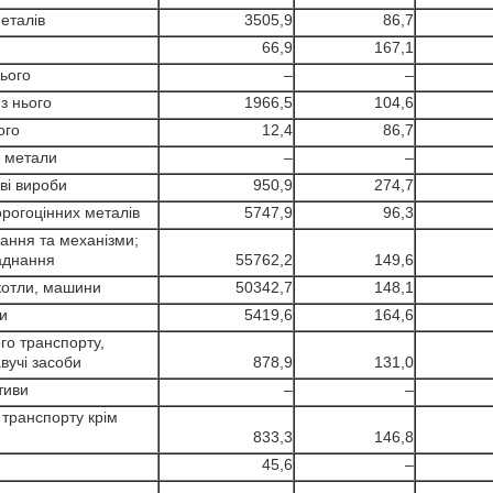
еталів
3505,9
86,7
66,9
167,1
нього
–
–
 з нього
1966,5
104,6
ого
12,4
86,7
і метали
–
–
ві вироби
950,9
274,7
орогоцінних металів
5747,9
96,3
ання та механізми;
аднання
55762,2
149,6
 котли, машини
50342,7
148,1
и
5419,6
164,6
го транспорту,
авучі засоби
878,9
131,0
тиви
–
–
 транспорту крім
833,3
146,8
45,6
–
–
–