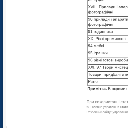
XVIII. Прилади і апар
фотографічні
90 прилади і апарати
фотографічні
91 годинники
XX. Різні промислові
94 меблі
95 іграшки
96 різні готові вироби
XXI. 97 Твори мистец
Товари, придбані в п
Різне
Примітка.
В окремих 
При використанні ста
©
Головне управління стати
Розробник сайту: управління