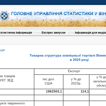
татистична інформація
Експрес випуски
Інформація для медіа
ція
Товарна структура зовнішньої торгівлі Вінн
в 2024 році
Експорт
ва товарів
у % д
тис.дол.
у % до
з УКТ ЗЕД
загальн
США
2023р.
обсяг
1962503,1
114,1
дукти тваринного