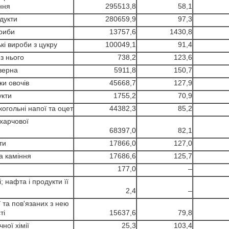
ння
295513,8
58,1
одукти
280659,9
97,3
 риби
13757,6
1430,8
кі вироби з цукру
100049,1
91,4
 з нього
738,2
123,6
 зерна
5911,8
150,7
ки овочів
45668,7
127,9
укти
1755,2
70,9
когольні напої та оцет
44382,3
85,2
 харчової
68397,0
82,1
ти
17866,0
127,0
та каміння
17686,6
125,7
177,0
–
; нафта і продукти її
2,4
–
ї та пов'язаних з нею
ті
15637,6
79,8
ної хімії
25,3
103,4