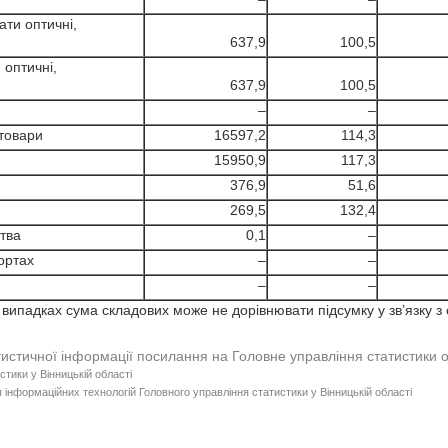
ати оптичні,
637,9
100,5
 оптичні,
637,9
100,5
–
–
 товари
16597,2
114,3
15950,9
117,3
376,9
51,6
269,5
132,4
тва
0,1
–
ортах
–
–
–
–
випадках сума складових може не дорівнювати підсумку у зв’язку з
тистичної інформації посилання на Головне управління статистики 
стики у Вінницькій області
 інформаційних технологій Головного управління статистики у Вінницькій області