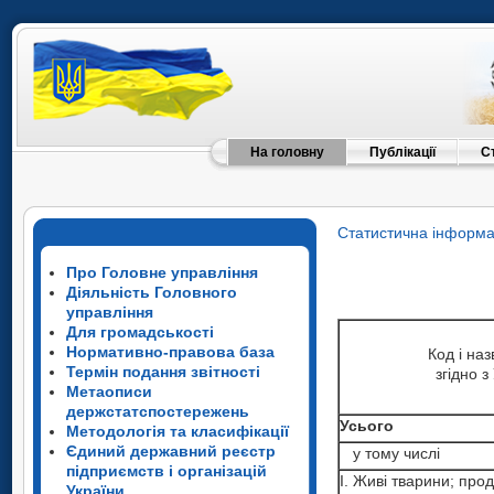
На головну
Публікації
С
Статистична інформа
Про Головне управління
Діяльність Головного
управління
Для громадськості
Нормативно-правова база
Код і наз
Термін подання звітності
згідно 
Метаописи
держстатспостережень
Усього
Методологія та класифікації
Єдиний державний реєстр
у тому числі
підприємств і організацій
I. Живі тварини; про
України