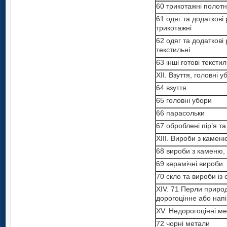
60 трикотажні полот
61 одяг та додаткові 
трикотажні
62 одяг та додаткові 
текстильні
63 інші готові тексти
XII. Взуття, головні 
64 взуття
65 головні убори
66 парасольки
67 оброблені пір’я та
XIII. Вироби з каменю
68 вироби з каменю, 
69 керамічні вироби
70 скло та вироби із 
XIV. 71 Перли природ
дорогоцінне або нап
XV. Недорогоцінні ме
72 чорні метали