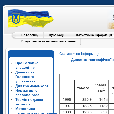
На головну
Публікації
Статистична інформація
Всеукраїнський перепис населення
Статистична інформація
Динаміка географічної 
Про Головне
управління
Діяльність
Головного
управління
Країни
Для громадськості
к
Усього
1
Нормативно-
СНД
с
правова база
Термін подання
1996
280,9
164,5
звітності
1997
186,5
118,3
Метаописи
1998
128,6
63,8
держстатспостережень