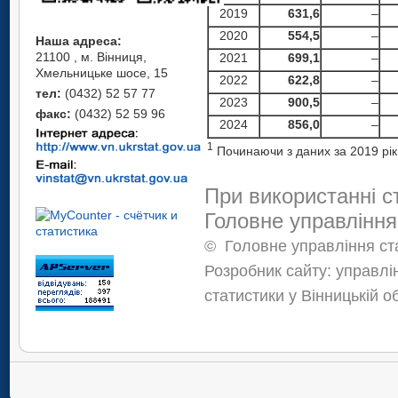
2019
631,6
–
2020
554,5
–
Наша адреса:
21100 , м. Вінниця,
2021
699,1
–
Хмельницьке шосе, 15
2022
622,8
–
тел:
(0432) 52 57 77
2023
900,5
–
факс:
(0432) 52 59 96
2024
856,0
–
1
Починаючи з даних за 2019 рі
При використанні с
Головне управління
©
Головне управління ста
Розробник сайту: управлі
статистики у Вінницькій о