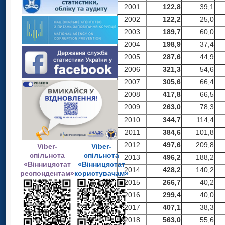
2001
122,8
39,1
2002
122,2
25,0
2003
189,7
60,0
2004
198,9
37,4
2005
287,6
44,9
2006
321,3
54,6
2007
305,6
66,4
2008
417,8
66,5
2009
263,0
78,3
2010
344,7
114,4
2011
384,6
101,8
2012
497,6
209,8
Viber-
Viber-
спільнота
спільнота
2013
496,2
188,2
«Вінницястат
«Вінницястат
2014
428,2
140,2
респондентам»
користувачам»
2015
266,7
40,2
2016
299,4
40,0
2017
407,1
38,3
2018
563,0
55,6