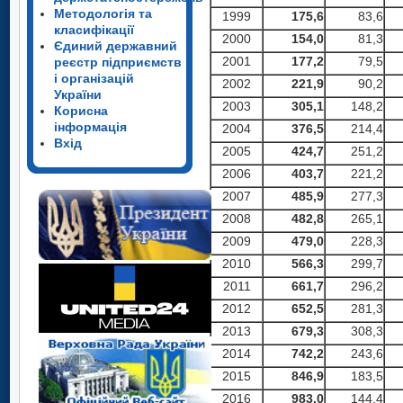
Методологія та
1999
175,6
83,6
класифікації
2000
154,0
81,3
Єдиний державний
2001
177,2
79,5
реєстр підприємств
і організацій
2002
221,9
90,2
України
2003
305,1
148,2
Корисна
інформація
2004
376,5
214,4
Вхід
2005
424,7
251,2
2006
403,7
221,2
2007
485,9
277,3
2008
482,8
265,1
2009
479,0
228,3
2010
566,3
299,7
2011
661,7
296,2
2012
652,5
281,3
2013
679,3
308,3
2014
742,2
243,6
2015
846,9
183,5
2016
983
,
0
144,4