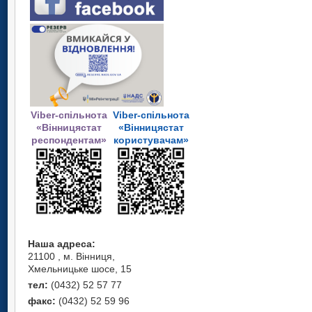
Viber-спільнота
Viber-спільнота
«Вінницястат
«Вінницястат
респондентам»
користувачам»
Наша адреса:
21100 , м. Вінниця,
Хмельницьке шосе, 15
тел:
(0432) 52 57 77
факс:
(0432) 52 59 96