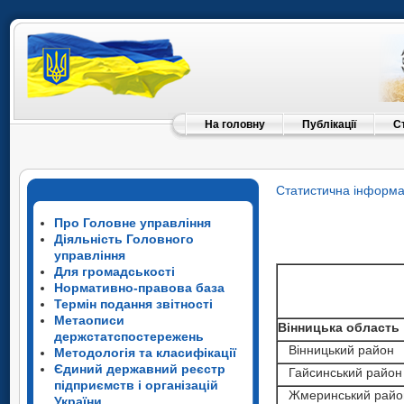
На головну
Публікації
С
Статистична інформа
Про Головне управління
Діяльність Головного
управління
Для громадськості
Нормативно-правова база
Термін подання звітності
Метаописи
Вінницька область
держстатспостережень
Вінницька област
Вінницька област
Вінницький район
Методологія та класифікації
Вінницький район
Єдиний державний реєстр
Вінницький район
Вінницька област
Гайсинський район
підприємств і організацій
Гайсинський райо
Гайсинський райо
Вінницький район
Жмеринський райо
України