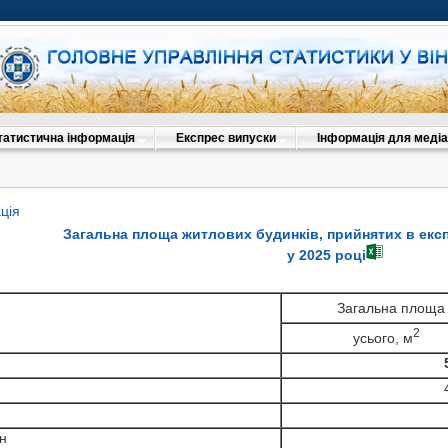
татистична інформація
Експрес випуски
Інформація для медіа
ція
Загальна площа житлових будинків, прийнятих в екс
у 2025 році
Загальна площа 
Загальна площа жит
Загальна площа житлов
2
усього, м
2
усього, м
Загальна площа
2
усього, м
ь
2
ь
2
усього, м
2
ь
н
н
н