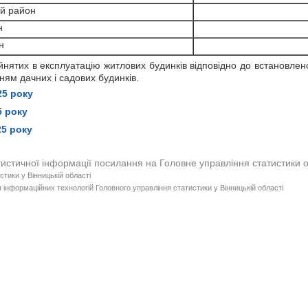
он
он
й район
ий район
ий район
он
н
он
он
ий район
н
он
он
н
ятих в експлуатацію житлових будинків відповідно до встановленог
нятих в експлуатацію житлових будинків відповідно до встановленог
ням дачних і садових будинків.
н
нятих в експлуатацію житлових будинків відповідно до встановленог
явності прийняття в експлуатацію житлових будинків відповідно до П
наявності прийняття в експлуатацію житлових будинків відпов
25 року
нятих в експлуатацію житлових будинків відповідно до встановленог
аявності прийняття в експлуатацію житлових будинків відповідно 
5 року
25 року
тистичної інформації посилання на Головне управління статистики 
стики у Вінницькій області
 інформаційних технологій Головного управління статистики у Вінницькій області