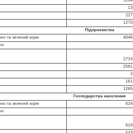
3104
13
227
1270
Підприємства
рно та зелений корм
4046
но
2733
2561
2
161
1265
Господарства населення
рно та зелений корм
624
но
619
543