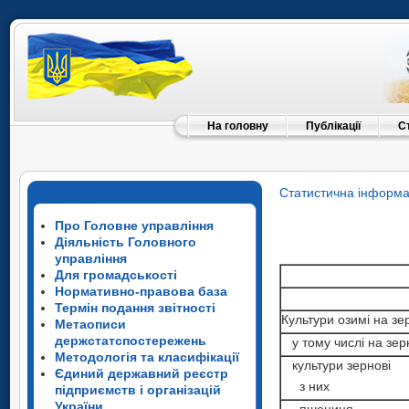
На головну
Публікації
С
Статистична інформа
Про Головне управління
Діяльність Головного
управління
Для громадськості
Нормативно-правова база
Термін подання звітності
Культури озимі на зе
Метаописи
держстатспостережень
у тому числі на зер
Методологія та класифікації
культури зернові
Єдиний державний реєстр
з них
підприємств і організацій
України