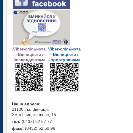
Viber-спільнота
Viber-спільнота
«Вінницястат
«Вінницястат
респондентам»
користувачам»
Наша адреса:
21100 , м. Вінниця,
Хмельницьке шосе, 15
тел:
(0432) 52 57 77
факс:
(0432) 52 59 96