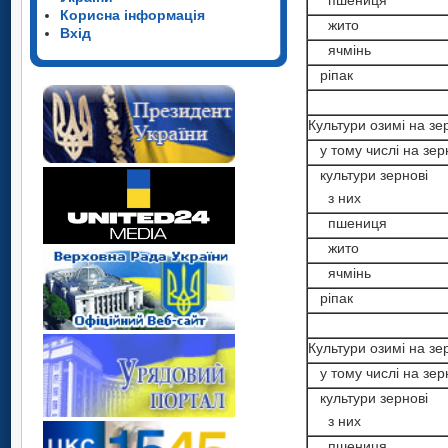
пшениця
Корисна інформація
жито
Вхід
ячмінь
ріпак
Культури озимі на зе
у тому числі на зер
культури зернові
з них
пшениця
жито
ячмінь
ріпак
Культури озимі на зе
у тому числі на зер
культури зернові
з них
пшениця