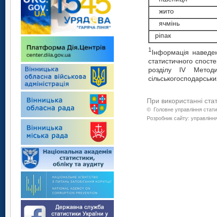
жито
ячмінь
ріпак
1
Інформація наведен
статистичного спосте
розділу ІV Методи
сільськогосподарських
При використанні ста
©
Головне управління стати
Розробник сайту: управління