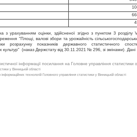
10
66
4
а з урахуванням оцінки, здійсненої згідно з пунктом 3 розділу
реження "Площі, валові збори та урожайність сільськогосподарськи
ки розрахунку показників державного статистичного спос
 культур" (наказ Держстату від 30.11.2021 № 296, зі змінами). Дані
тистичної інформації посилання на Головне управління статистики 
стики у Вінницькій області
 інформаційних технологій Головного управління статистики у Вінницькій області