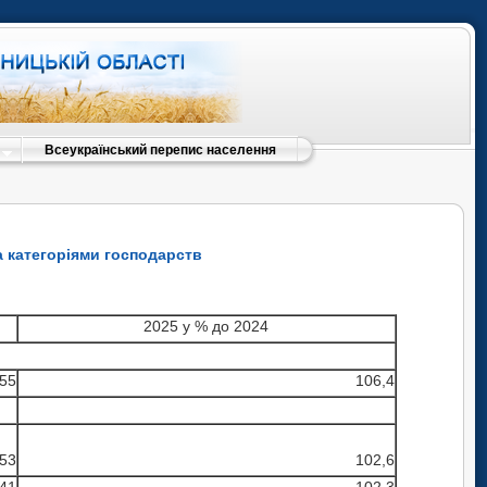
Всеукраїнський перепис населення
за категоріями господарств
2025 у % до 2024
55
106,4
53
102,6