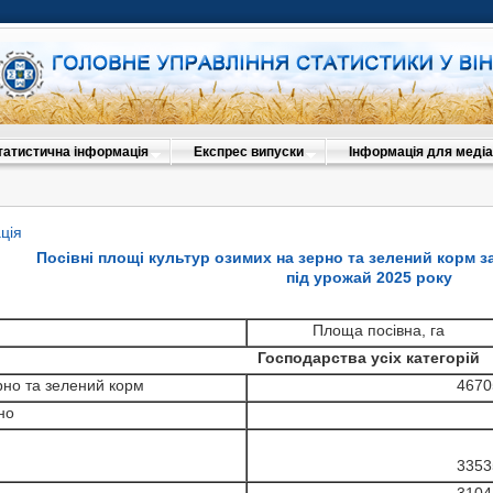
татистична інформація
Експрес випуски
Інформація для медіа
ція
Посівні площі культур озимих на зерно та зелений корм 
під урожай 2025 року
Площа посівна, га
Господарства усіх категорій
рно та зелений корм
4670
но
3353