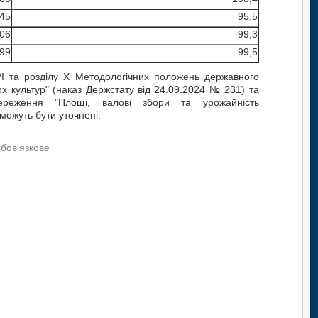
45
95,5
06
99,3
99
99,5
 VІ та розділу Х Методологічних положень державного
х культур" (наказ Держстату від 24.09.2024 № 231) та
тереження "Площі, валові збори та урожайність
 можуть бути уточнені.
обов'язкове