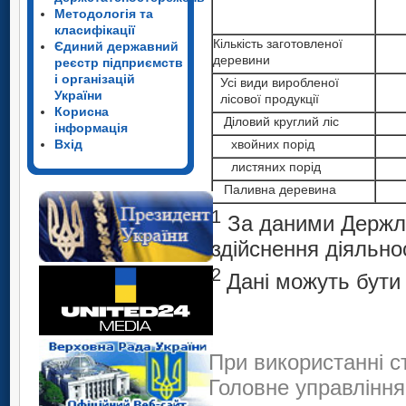
Методологія та
класифікації
Кількість заготовленої
Єдиний державний
деревини
реєстр підприємств
і організацій
Усі види виробленої
України
лісової продукції
Корисна
Діловий круглий ліс
інформація
хвойних порід
Вхід
листяних порід
Паливна деревина
1
За даними Держлі
здійснення діяльно
2
Дані можуть бути 
При використанні с
Головне управління