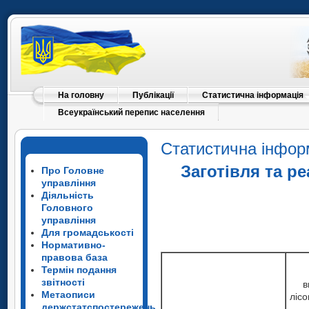
На головну
Публікації
Статистична інформація
Всеукраїнський перепис населення
Статистична інфор
Заготівля та р
Про Головне
управління
Діяльність
Головного
управління
Для громадськості
Нормативно-
правова база
Термін подання
звітності
в
Метаописи
лісо
держстатспостережень