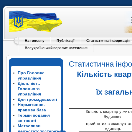
На головну
Публікації
Статистична інформація
Всеукраїнський перепис населення
Статистична інф
Кількість ква
Про Головне
управління
Діяльність
Головного
їх загал
управління
Для громадськості
Нормативно-
правова база
Кількість квартир у жит
Термін подання
будинках,
звітності
прийнятих в експлуата
Метаописи
одиниць
держстатспостережень