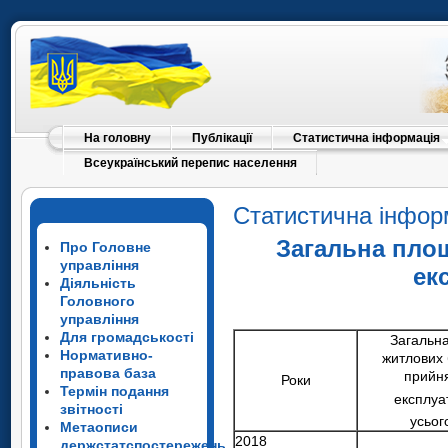
На головну
Публікації
Статистична інформація
Всеукраїнський перепис населення
Статистична інфор
Загальна площ
Про Головне
управління
ек
Діяльність
Головного
управління
Для громадськості
Загальн
Нормативно-
житлових 
правова база
прийня
Роки
Термін подання
експлуа
звітності
усьог
Метаописи
2018
держстатспостережень