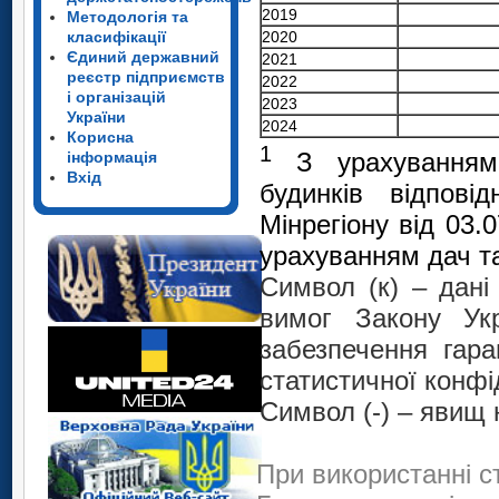
2019
Методологія та
класифікації
2020
Єдиний державний
2021
реєстр підприємств
2022
і організацій
2023
України
2024
Корисна
1
З урахуванням 
інформація
Вхід
будинків відпові
Мінрегіону від 03.
урахуванням дач та
Символ (к) – дан
вимог Закону Укр
забезпечення гара
статистичної конфі
Символ (-) – явищ 
При використанні с