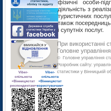
фізичні особи-під
діяльність з реаліз
туристичних послуг
також посередницьк
і супутніх послуг.
При використанні с
Головне управління
©
Головне управління ста
Розробник сайту: управлі
статистики у Вінницькій о
Viber-
Viber-
спільнота
спільнота
«Вінницястат
«Вінницястат
респондентам»
користувачам»