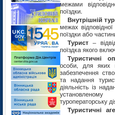
межами відповідн
поїздки.
Внутрішній ту
межах відповідної
поїздки або частини
Турист
– відві
поїздка якого вклю
Туристичні оп
особи, для яких 
забезпечення ство
та надання турис
діяльність із нада
установленому
туроператорську ді
Туристичні аг