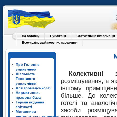
На головну
Публікації
Статистична інформація
Всеукраїнський перепис населення
Про Головне
управління
Колективні 
Діяльність
Головного
розміщування, в як
управління
іншому приміщенні
Для громадськості
Нормативно-
більше. До колек
правова база
готелі та аналогіч
Термін подання
звітності
засоби розміщув
Метаописи
держстатспостережень