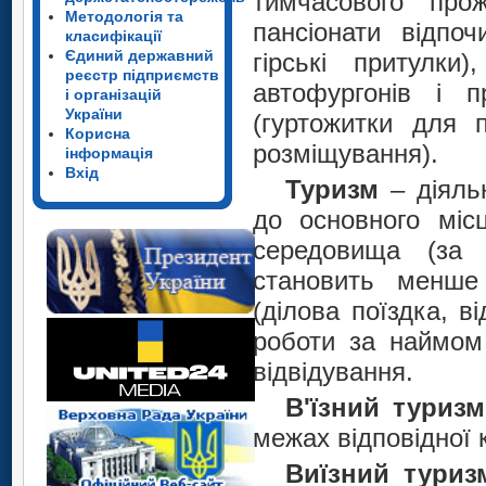
тимчасового прож
Методологія та
пансіонати відпоч
класифікації
Єдиний державний
гірські притулки
реєстр підприємств
автофургонів і п
і організацій
України
(гуртожитки для 
Корисна
розміщування).
інформація
Вхід
Туризм
– діяль
до основного міс
середовища (за 
становить менше
(ділова поїздка, в
роботи за наймом 
відвідування.
В'їзний туризм
межах відповідної к
Виїзний туриз