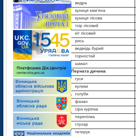
видра
куниця кам'яна
куниця лісова
тхір лісовий
кіт лісовий
рись
ведмідь бурий
горностай
шакал
Перната дичина
гуси
кулики
голуби
фазан
сіра куріпка
перепілка
глухар
тетерук