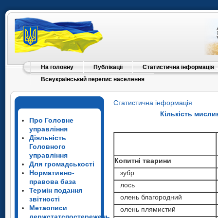
На головну
Публікації
Статистична інформація
Всеукраїнський перепис населення
Статистична інформація
Кількість мисли
Про Головне
управління
Діяльність
Головного
управління
Копитні тварини
Для громадськості
Нормативно-
зубр
правова база
лось
Термін подання
олень благородний
звітності
Метаописи
олень плямистий
держстатспостережень