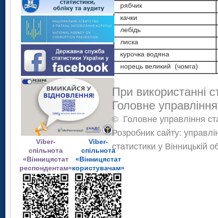
рябчик
качки
лебідь
лиска
курочка водяна
норець великий (чомга)
При використанні с
Головне управління
©
Головне управління ста
Розробник сайту: управлі
Viber-
Viber-
статистики у Вінницькій о
спільнота
спільнота
«Вінницястат
«Вінницястат
респондентам»
користувачам»