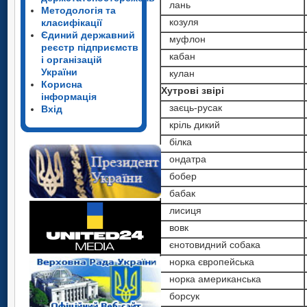
лань
Методологія та
козуля
класифікації
Єдиний державний
муфлон
реєстр підприємств
кабан
і організацій
України
кулан
Корисна
Хутрові звірі
інформація
заєць-русак
Вхід
кріль дикий
білка
ондатра
бобер
бабак
лисиця
вовк
єнотовидний собака
норка європейська
норка американська
борсук