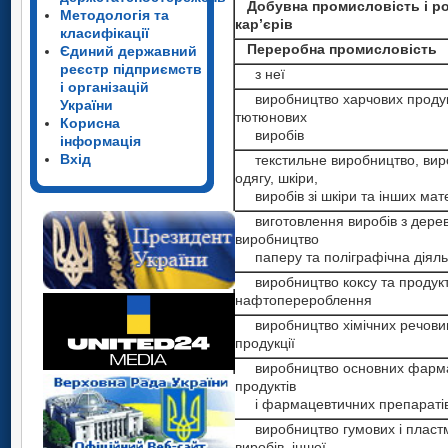
Добувна промисловість і р
Методологія та
кар’єрів
класифікації
Переробна промисловість
Єдиний державний
реєстр підприємств
з неї
і організацій
виробництво харчових продукті
України
тютюнових
Корисна
виробів
інформація
Вхід
текстильне виробництво, вир
одягу, шкіри,
виробів зі шкіри та інших мате
виготовлення виробів з дерев
виробництво
паперу та поліграфічна діяль
виробництво коксу та продукт
нафтоперероблення
виробництво хімічних речовин 
продукції
виробництво основних фарма
продуктів
і фармацевтичних препараті
виробництво гумових і пласт
виробів, іншої