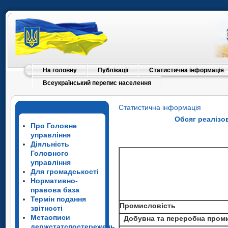
На головну
Публікації
Статистична інформація
Всеукраїнський перепис населення
Статистична інформація
Обсяг реалізо
Про Головне
управління
Діяльність
Головного
управління
Для громадськості
Нормативно-
правова база
Термін подання
Промисловість
звітності
Метаописи
Добувна та переробна пром
держстатспостережень