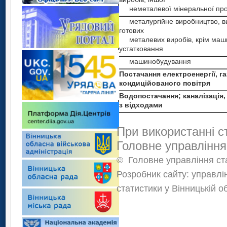
неметалевої мінеральної прод
металургійне виробництво, в
готових
металевих виробів, крім маши
устатковання
машинобудування
Постачання електроенергії, га
кондиційованого повітря
Водопостачання; каналізація
з відходами
При використанні с
Головне управління
©
Головне управління ста
Розробник сайту: управлі
статистики у Вінницькій о