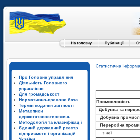
На головну
Публікації
С
Статистична інформа
Про Головне управління
Діяльність Головного
управління
Для громадськості
Нормативно-правова база
Промисловість
Термін подання звітності
Добувна та переро
Метаописи
держстатспостережень
Добувна промислов
Методологія та класифікації
Переробна проми
Єдиний державний реєстр
з неї
підприємств і організацій
України