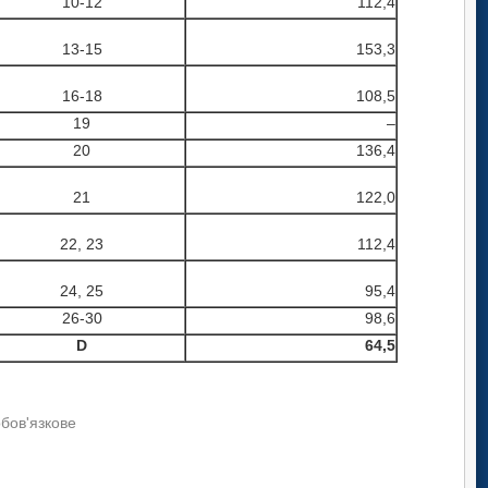
10-12
112,4
13-15
153,3
16-18
108,5
19
–
20
136,4
21
122,0
22, 23
112,4
24, 25
95,4
26-30
98,6
D
64,5
обов'язкове