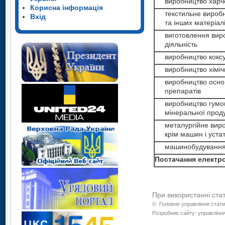
виробництво харчови
Корисна інформація
текстильне виробниц
Вхід
та інших матеріал
виготовлення виробі
діяльність
виробництво коксу 
виробництво хімічни
виробництво основн
препаратів
виробництво гумових
мінеральної проду
металургійне виробн
крім машин і устат
машинобудуванн
Постачання електрое
При використанні ста
©
Головне управління стати
Розробник сайту: управління