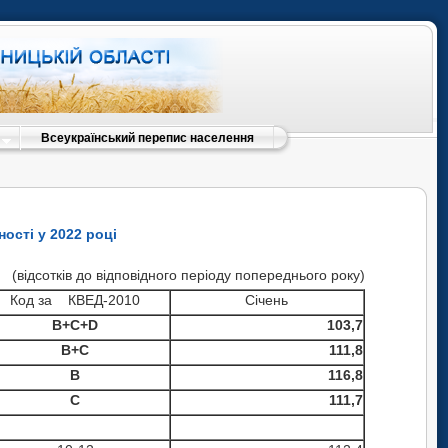
Всеукраїнський перепис населення
ості у 2022 році
(відсотків до відповідного періоду попереднього року)
Код за КВЕД-2010
Січень
B+C+D
103,7
B+C
111,8
B
116,8
С
111,7