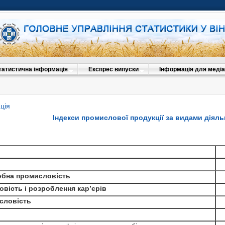
татистична інформація
Експрес випуски
Інформація для медіа
ція
Індекси промислової продукції за видами діяльн
бна промисловість
ість і розроблення кар’єрів
словість