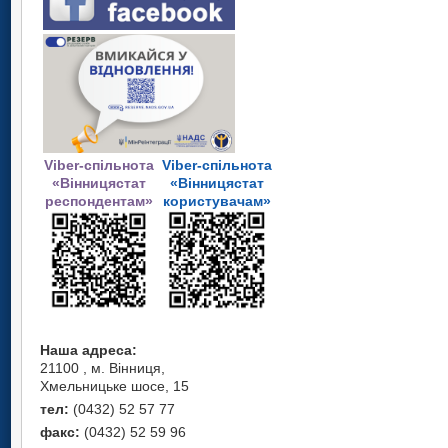
Viber-спільнота
Viber-спільнота
«Вінницястат
«Вінницястат
респондентам»
користувачам»
Наша адреса:
21100 , м. Вінниця,
Хмельницьке шосе, 15
тел:
(0432) 52 57 77
факс:
(0432) 52 59 96