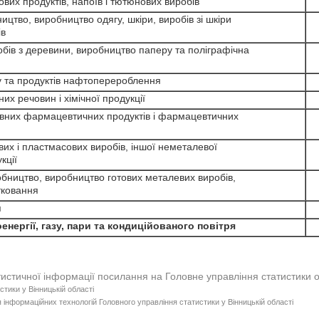
х продуктів, напоїв і тютюнових виробів
тво, виробництво одягу, шкіри, виробів зі шкіри
ів
в з деревини, виробництво паперу та поліграфічна
та продуктів нафтоперероблення
х речовин і хімічної продукції
их фармацевтичних продуктів і фармацевтичних
 і пластмасових виробів, іншої неметалевої
кції
ицтво, виробництво готових металевих виробів,
ковання
я
нергії, газу, пари та кондиційованого повітря
тистичної інформації посилання на Головне управління статистики 
стики у Вінницькій області
 інформаційних технологій Головного управління статистики у Вінницькій області