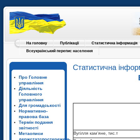
На головну
Публікації
Статистична інформація
Всеукраїнський перепис населення
Статистична інфор
Про Головне
управління
Діяльність
Головного
управління
Для громадськості
Нормативно-
правова база
Термін подання
звітності
Вугілля кам’яне, тис.т
Метаописи
держстатспостережень