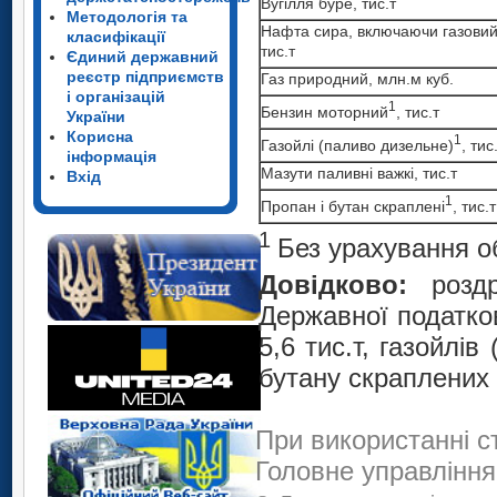
Вугілля буре, тис.т
Методологія та
Нафта сира, включаючи газовий
класифікації
тис.т
Єдиний державний
реєстр підприємств
Газ природний, млн.м куб.
і організацій
1
Бензин моторний
, тис.т
України
Корисна
1
Газойлі (паливо дизельне)
, тис
інформація
Мазути паливні важкі, тис.т
Вхід
1
Пропан і бутан скраплені
, тис.т
1
Без урахування о
Довідково:
розд
Державної податко
5,6 тис.т, газойлів
бутану скраплених –
При використанні с
Головне управління