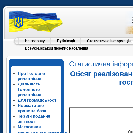
На головну
Публікації
Статистична інформація
Всеукраїнський перепис населення
Статистична інфор
Обсяг реалізовано
Про Головне
управління
гос
Діяльність
Головного
управління
Для громадськості
Нормативно-
правова база
Термін подання
звітності
Метаописи
Ус
держстатспостережень