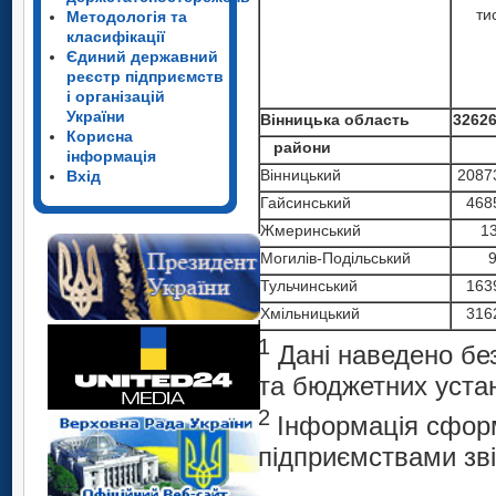
ти
Методологія та
класифікації
Єдиний державний
реєстр підприємств
і організацій
України
Вінницька область
32626
Корисна
райони
інформація
Вінницький
2087
Вхід
Гайсинський
468
Жмеринський
1
Могилів-Подільський
Тульчинський
163
Хмільницький
316
1
Дані наведено без
та бюджетних уста
2
Інформація сфор
підприємствами зві