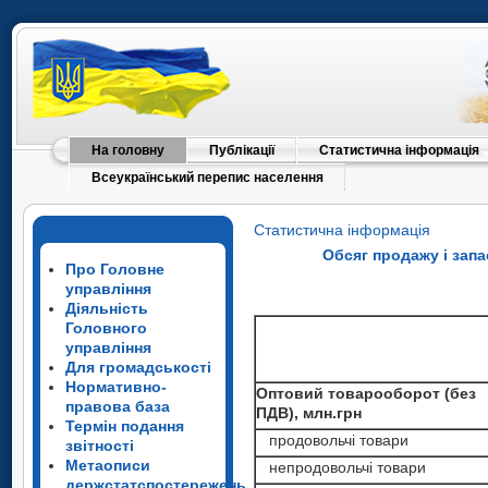
На головну
Публікації
Статистична інформація
Всеукраїнський перепис населення
Статистична інформація
Обсяг продажу і запа
Про Головне
управління
Діяльність
Головного
управління
Для громадськості
Нормативно-
Оптовий товарооборот (без
правова база
ПДВ), млн.грн
Термін подання
продовольчі товари
звітності
Метаописи
непродовольчі товари
держстатспостережень