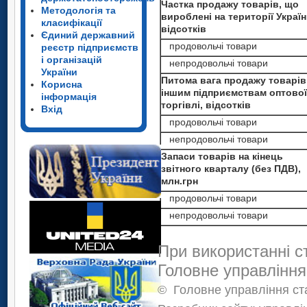
Частка продажу товарів, що
Методологія та
вироблені на території Україн
класифікації
відсотків
Єдиний державний
продовольчі товари
реєстр підприємств
і організацій
непродовольчі товари
України
Питома вага продажу товарів
Корисна
іншим підприємствам оптової
інформація
торгівлі, відсотків
Вхід
продовольчі товари
непродовольчі товари
Запаси товарів на кінець
звітного кварталу (без ПДВ),
млн.грн
продовольчі товари
непродовольчі товари
При використанні с
Головне управління
©
Головне управління ста