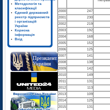
Методологія та
класифікації
2000
247
Єдиний державний
реєстр підприємств
2001
230
і організацій
2002
219
України
2003
192
Корисна
інформація
2004
168
Вхід
2005
152
2006
125
2007
141
2008
138
2009
142
2010
149
2011
131
2012
113
2013
109
2014
125
2015
131