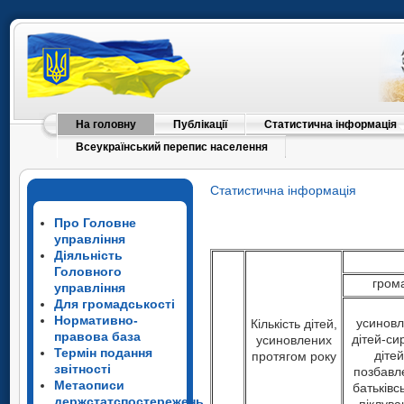
На головну
Публікації
Статистична інформація
Всеукраїнський перепис населення
Статистична інформація
Про Головне
управління
Діяльність
Головного
гром
управління
Для громадськості
Нормативно-
усинов
Кількість дітей,
правова база
дітей-сир
усиновлених
Термін подання
дітей
протягом року
звітності
позбавл
Метаописи
батьківс
держстатспостережень
піклува